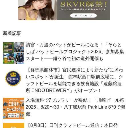
新着記事
清宮・万波のバットがビールになる！「そらと
しば バットビールプロジェクト2026」参加募集
スタート——鎌ケ谷で初の道外開催も
【群馬県館林市】官民連携により新たな”にぎわ
いスポット”が誕生！館林駅西口駅前広場に、ク
ラフトビールを堪能できる飲食施設「遠藤醸造
所 ENDO BREWERY」がオープン！
入場無料で7ブルワリーが集結！「川崎ビール祭
2026」8/20〜30・八丁畷駅前 Park Line 870で開
催
【8月8日】日刊クラフトビール通信：本日発