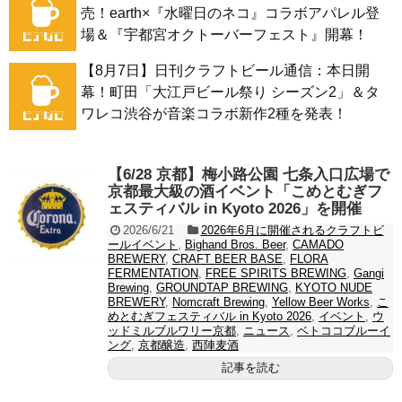
売！earth×『水曜日のネコ』コラボアパレル登
場＆『宇都宮オクトーバーフェスト』開幕！
【8月7日】日刊クラフトビール通信：本日開
幕！町田「大江戸ビール祭り シーズン2」＆タ
ワレコ渋谷が音楽コラボ新作2種を発表！
【6/28 京都】梅小路公園 七条入口広場で
京都最大級の酒イベント「こめとむぎフ
ェスティバル in Kyoto 2026」を開催
2026/6/21
2026年6月に開催されるクラフトビ
ールイベント
,
Bighand Bros. Beer
,
CAMADO
BREWERY
,
CRAFT BEER BASE
,
FLORA
FERMENTATION
,
FREE SPIRITS BREWING
,
Gangi
Brewing
,
GROUNDTAP BREWING
,
KYOTO NUDE
BREWERY
,
Nomcraft Brewing
,
Yellow Beer Works
,
こ
めとむぎフェスティバル in Kyoto 2026
,
イベント
,
ウ
ッドミルブルワリー京都
,
ニュース
,
ベトココブルーイ
ング
,
京都醸造
,
西陣麦酒
記事を読む