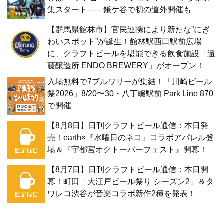
集スタート——鎌ケ谷で初の道外開催も
【群馬県館林市】官民連携により新たな”にぎ
わいスポット”が誕生！館林駅西口駅前広場
に、クラフトビールを堪能できる飲食施設「遠
藤醸造所 ENDO BREWERY」がオープン！
入場無料で7ブルワリーが集結！「川崎ビール
祭2026」8/20〜30・八丁畷駅前 Park Line 870
で開催
【8月8日】日刊クラフトビール通信：本日発
売！earth×『水曜日のネコ』コラボアパレル登
場＆『宇都宮オクトーバーフェスト』開幕！
【8月7日】日刊クラフトビール通信：本日開
幕！町田「大江戸ビール祭り シーズン2」＆タ
ワレコ渋谷が音楽コラボ新作2種を発表！