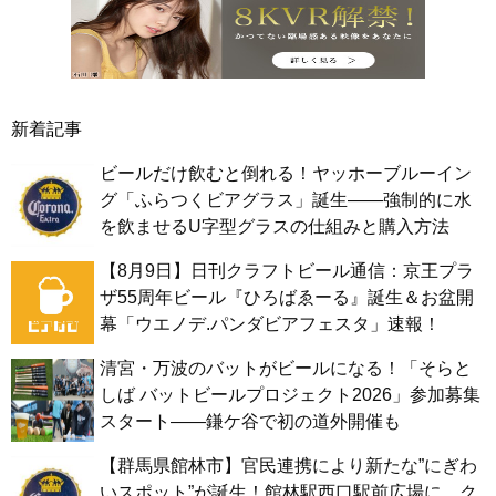
新着記事
ビールだけ飲むと倒れる！ヤッホーブルーイン
グ「ふらつくビアグラス」誕生——強制的に水
を飲ませるU字型グラスの仕組みと購入方法
【8月9日】日刊クラフトビール通信：京王プラ
ザ55周年ビール『ひろばゑーる』誕生＆お盆開
幕「ウエノデ.パンダビアフェスタ」速報！
清宮・万波のバットがビールになる！「そらと
しば バットビールプロジェクト2026」参加募集
スタート——鎌ケ谷で初の道外開催も
【群馬県館林市】官民連携により新たな”にぎわ
いスポット”が誕生！館林駅西口駅前広場に、ク