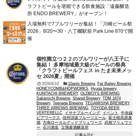
ラフトビールを堪能できる飲食施設「遠藤醸造
所 ENDO BREWERY」がオープン！
入場無料で7ブルワリーが集結！「川崎ビール祭
2026」8/20〜30・八丁畷駅前 Park Line 870で開
催
個性際立つ２２のブルワリーが八王子に
集結！ 多摩地域最大級のビールの祭典
「クラフトビールフェス in たま未来メッ
セ 2026夏」開催
2026/6/10
10ants Brewing
,
Fat Barley Brewing
,
HONEYCOMB&HOPWORKS
,
Hyuga brewery
,
KUNITACHI BREWERY
,
OLDBOYS BREWING
,
Sakamichi Brewing
,
Shared Brewery
,
TDM 1874
Brewery
,
Teenage Brewing
,
TEGAMISHA BREWERY
,
THREE ARROWS BREWING
,
TOYODA BEER
,
VERTERELLC
,
イサナブルーイング
,
イベント
,
中央線
ビアワークス
,
信州須坂フルーツエール
,
富士桜高原麦
酒
,
方南ローカルグッドブリュワーズ
,
武相ブリュワリ
ー
,
石川酒造
,
立飛麦酒醸造所
記事を読む