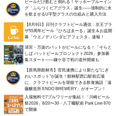
ビールだけ飲むと倒れる！ヤッホーブルーイン
グ「ふらつくビアグラス」誕生——強制的に水
を飲ませるU字型グラスの仕組みと購入方法
【8月9日】日刊クラフトビール通信：京王プラ
ザ55周年ビール『ひろばゑーる』誕生＆お盆開
幕「ウエノデ.パンダビアフェスタ」速報！
清宮・万波のバットがビールになる！「そらと
しば バットビールプロジェクト2026」参加募
集スタート——鎌ケ谷で初の道外開催も
【群馬県館林市】官民連携により新たな”にぎ
わいスポット”が誕生！館林駅西口駅前広場
に、クラフトビールを堪能できる飲食施設「遠
藤醸造所 ENDO BREWERY」がオープン！
入場無料で7ブルワリーが集結！「川崎ビール
祭2026」8/20〜30・八丁畷駅前 Park Line 870
で開催