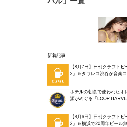
バル
」
一覧
新着記事
【8月7日】日刊クラフトビ
2」＆タワレコ渋谷が音楽コ
ホテルの朝食で使われたオ
源がめぐる「LOOP HARVE
【8月6日】日刊クラフトビ
2」＆横浜で20周年ビール