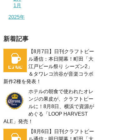
1月
2025年
新着記事
【8月7日】日刊クラフトビー
ル通信：本日開幕！町田「大
江戸ビール祭り シーズン2」
＆タワレコ渋谷が音楽コラボ
新作2種を発表！
ホテルの朝食で使われたオレ
ンジの果皮が、クラフトビー
ルに！8月8日、横浜で資源が
めぐる「LOOP HARVEST
ALE」発売！
【8月6日】日刊クラフトビー
ル通信：明日開幕！町田「大