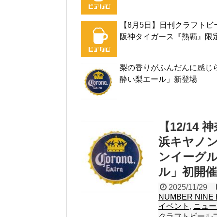
【8月5日】日刊クラフトビ
阪神タイガース『熱覇』限
梨の香りがふんだんに感じら
酔い梨エール」新登場
【12/1
浜キヤノ
ンイーグ
ル」初開催
2025/11/29
NUMBER NINE
イベント
,
ニュー
クラフトビール