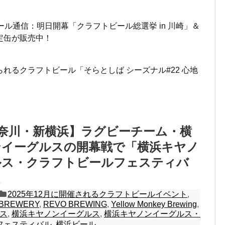
ール通信：明日開幕「クラフトビール総選挙 in 川崎」＆
定缶が販売中！
れるクラフトビール「そらとしば シーズナル#22 心地
4 神奈川・新横浜】ラグビーチーム・横
ンイーグルスの開幕戦で「横浜キヤノ
ルス・クラフトビールフェスティバ
2025年12月に開催されるクラフトビールイベント
,
 BREWERY
,
REVO BREWING
,
Yellow Monkey Brewing
,
ス
,
横浜キヤノンイーグルス
,
横浜キヤノンイーグルス・
フェスティバル
,
横浜ビール