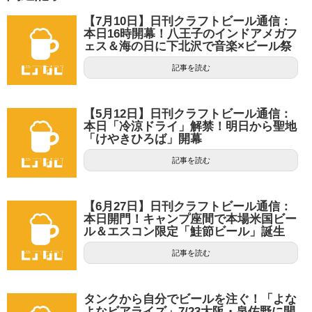
【7月10日】日刊クラフトビール通信：
本日16時開幕！八王子のインドアメガフ
ェス＆海の日に下北沢で音楽×ビール祭
記事を読む
【5月12日】日刊クラフトビール通信：
本日「冷涼ドライ」解禁！明日から聖地
「けやきひろば」開幕
記事を読む
【6月27日】日刊クラフトビール通信：
本日開門！キャンプ座間で本場米国ビー
ル＆エスコン限定「鮭節ビール」誕生
記事を読む
タンクから自分でビールを注ぐ！「よな
よなビアライズ」7/23大阪・泉佐野に開