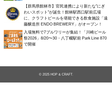
【群馬県館林市】官民連携により新たな”にぎ
わいスポット”が誕生！館林駅西口駅前広場
に、クラフトビールを堪能できる飲食施設「遠
藤醸造所 ENDO BREWERY」がオープン！
入場無料で7ブルワリーが集結！「川崎ビール
祭2026」8/20〜30・八丁畷駅前 Park Line 870
で開催
© 2025
HOP & CRAFT
.