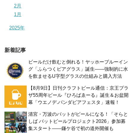
2月
1月
2025年
新着記事
ビールだけ飲むと倒れる！ヤッホーブルーイン
グ「ふらつくビアグラス」誕生——強制的に水
を飲ませるU字型グラスの仕組みと購入方法
【8月9日】日刊クラフトビール通信：京王プラ
ザ55周年ビール『ひろばゑーる』誕生＆お盆開
幕「ウエノデ.パンダビアフェスタ」速報！
清宮・万波のバットがビールになる！「そらと
しば バットビールプロジェクト2026」参加募
集スタート——鎌ケ谷で初の道外開催も