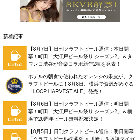
新着記事
【8月7日】日刊クラフトビール通信：本日開
幕！町田「大江戸ビール祭り シーズン2」＆タ
ワレコ渋谷が音楽コラボ新作2種を発表！
ホテルの朝食で使われたオレンジの果皮が、ク
ラフトビールに！8月8日、横浜で資源がめぐる
「LOOP HARVEST ALE」発売！
【8月6日】日刊クラフトビール通信：明日開
幕！町田「大江戸ビール祭り シーズン2」＆横
浜で20周年ビール無料配布決定！
【8月5日】日刊クラフトビール通信：明日開幕
「クラフトビール総選挙 in 川崎」＆阪神タイガ