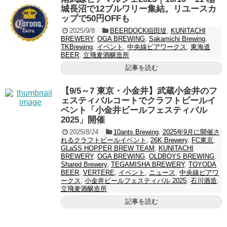
城長沼で12ブルワリー集結。リユースカ
ップで50円OFFも
2025/9/8
BEERDOCK稲田堤
,
KUNITACHI
BREWERY
,
OGA BREWING
,
Sakamichi Brewing
,
TKBrewing
,
イベント
,
中央線ビアワークス
,
東海道
BEER
,
立飛麦酒醸造所
記事を読む
【9/5～7 東京・小金井】武蔵小金井のフ
ェスティバルコートでクラフトビールイ
ベント「小金井ビールフェスティバル
2025」開催
2025/8/24
10ants Brewing
,
2025年9月に開催さ
れるクラフトビールイベント
,
26K Brewery
,
FC東京
,
GLaSS HOPPER BREW TEAM
,
KUNITACHI
BREWERY
,
OGA BREWING
,
OLDBOYS BREWING
,
Shared Brewery
,
TEGAMISHA BREWERY
,
TOYODA
BEER
,
VERTERE
,
イベント
,
ニュース
,
中央線ビアワ
ークス
,
小金井ビールフェスティバル 2025
,
石川酒造
,
立飛麦酒醸造所
記事を読む