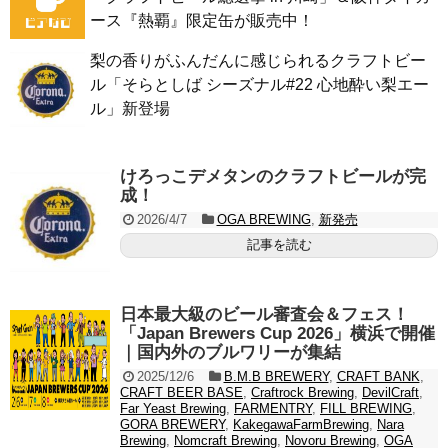
ース『熱覇』限定缶が販売中！
梨の香りがふんだんに感じられるクラフトビー
ル「そらとしば シーズナル#22 心地酔い梨エー
ル」新登場
けろっこデメタンのクラフトビールが完
成！
2026/4/7
OGA BREWING
,
新発売
記事を読む
日本最大級のビール審査会＆フェス！
「Japan Brewers Cup 2026」横浜で開催
｜国内外のブルワリーが集結
2025/12/6
B.M.B BREWERY
,
CRAFT BANK
,
CRAFT BEER BASE
,
Craftrock Brewing
,
DevilCraft
,
Far Yeast Brewing
,
FARMENTRY
,
FILL BREWING
,
GORA BREWERY
,
KakegawaFarmBrewing
,
Nara
Brewing
,
Nomcraft Brewing
,
Novoru Brewing
,
OGA