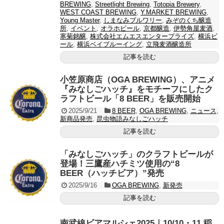
BREWING
,
Streetlight Brewing
,
Totopia Brewery
,
WEST COAST BREWING
,
Y.MARKET BREWING
,
Young Master
,
しまなみブルワリー
,
みぞのくち醸造
所
,
イベント
,
オラホビール
,
京都醸造
,
伊勢角屋麦酒
,
寒菊銘醸
,
株式会社エムエスエンタープライズ
,
横浜ビ
ール
,
横浜ベイブルーイング
,
立飛麦酒醸造所
記事を読む
小笠原商店（OGA BREWING）、アニメ
『みなしごハッチ』をモチーフにしたク
ラフトビール「8 BEER」を販売開始
2025/9/21
8 BEER
,
OGA BREWING
,
ニュース
,
新商品発売
,
昆虫物語みなしごハッチ
記事を読む
「みなしごハッチ」のクラフトビールが
登場！三鷹産ハチミツ使用の“8
BEER（ハッチビア）”発売
2025/9/16
OGA BREWING
,
新発売
記事を読む
南武線ビアマルシェ2025｜10/10・11 稲