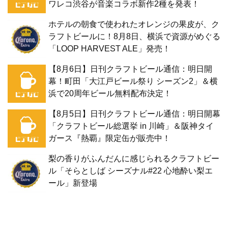
ワレコ渋谷が音楽コラボ新作2種を発表！
ホテルの朝食で使われたオレンジの果皮が、ク
ラフトビールに！8月8日、横浜で資源がめぐる
「LOOP HARVEST ALE」発売！
【8月6日】日刊クラフトビール通信：明日開
幕！町田「大江戸ビール祭り シーズン2」＆横
浜で20周年ビール無料配布決定！
【8月5日】日刊クラフトビール通信：明日開幕
「クラフトビール総選挙 in 川崎」＆阪神タイ
ガース『熱覇』限定缶が販売中！
梨の香りがふんだんに感じられるクラフトビー
ル「そらとしば シーズナル#22 心地酔い梨エ
ール」新登場