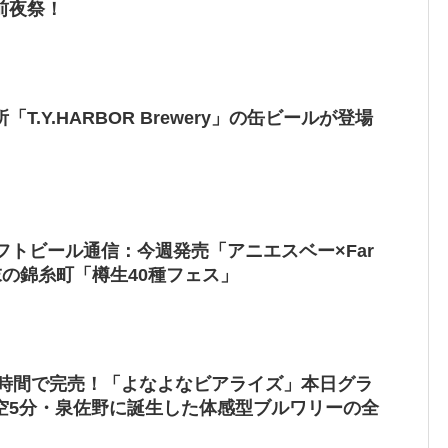
前夜祭！
T.Y.HARBOR Brewery」の缶ビールが登場
フトビール通信：今週発売「アニエスベー×Far
週末の錦糸町「樽生40種フェス」
1時間で完売！「よなよなビアライズ」本日グラ
空5分・泉佐野に誕生した体感型ブルワリーの全