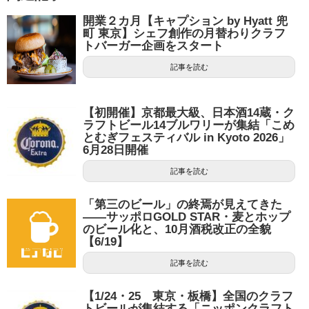
開業２カ月【キャプション by Hyatt 兜
町 東京】シェフ創作の月替わりクラフ
トバーガー企画をスタート
記事を読む
【初開催】京都最大級、日本酒14蔵・ク
ラフトビール14ブルワリーが集結「こめ
とむぎフェスティバル in Kyoto 2026」
6月28日開催
記事を読む
「第三のビール」の終焉が見えてきた
——サッポロGOLD STAR・麦とホップ
のビール化と、10月酒税改正の全貌
【6/19】
記事を読む
【1/24・25 東京・板橋】全国のクラフ
トビールが集結する「ニッポンクラフト