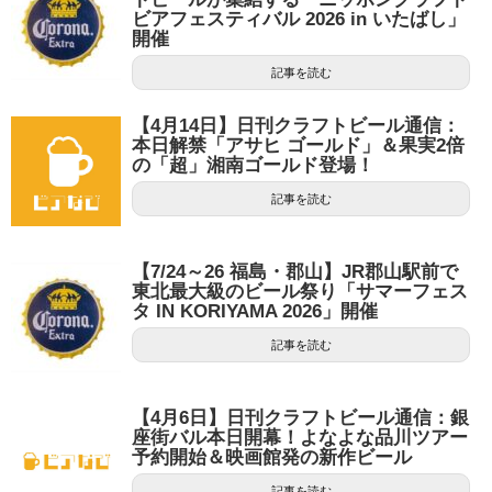
ビアフェスティバル 2026 in いたばし」
開催
記事を読む
【4月14日】日刊クラフトビール通信：
本日解禁「アサヒ ゴールド」＆果実2倍
の「超」湘南ゴールド登場！
記事を読む
【7/24～26 福島・郡山】JR郡山駅前で
東北最大級のビール祭り「サマーフェス
タ IN KORIYAMA 2026」開催
記事を読む
【4月6日】日刊クラフトビール通信：銀
座街バル本日開幕！よなよな品川ツアー
予約開始＆映画館発の新作ビール
記事を読む