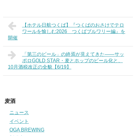
【ホテル日航つくば】『つくばのおさけでテロ
ワールを愉しむ2026 つくばブルワリー編』を
開催
「第三のビール」の終焉が見えてきた——サッ
ポロGOLD STAR・麦とホップのビール化と、
10月酒税改正の全貌【6/19】
麦酒
ニュース
イベント
OGA BREWING