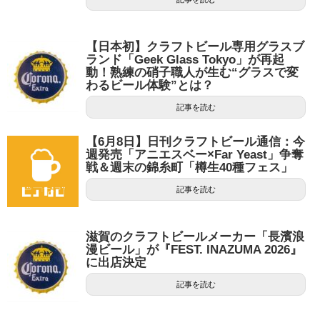
【日本初】クラフトビール専用グラスブ
ランド「Geek Glass Tokyo」が再起
動！熟練の硝子職人が生む“グラスで変
わるビール体験”とは？
記事を読む
【6月8日】日刊クラフトビール通信：今
週発売「アニエスベー×Far Yeast」争奪
戦＆週末の錦糸町「樽生40種フェス」
記事を読む
滋賀のクラフトビールメーカー「長濱浪
漫ビール」が『FEST. INAZUMA 2026』
に出店決定
記事を読む