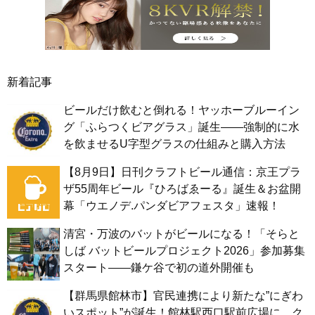
新着記事
ビールだけ飲むと倒れる！ヤッホーブルーイン
グ「ふらつくビアグラス」誕生——強制的に水
を飲ませるU字型グラスの仕組みと購入方法
【8月9日】日刊クラフトビール通信：京王プラ
ザ55周年ビール『ひろばゑーる』誕生＆お盆開
幕「ウエノデ.パンダビアフェスタ」速報！
清宮・万波のバットがビールになる！「そらと
しば バットビールプロジェクト2026」参加募集
スタート——鎌ケ谷で初の道外開催も
【群馬県館林市】官民連携により新たな”にぎわ
いスポット”が誕生！館林駅西口駅前広場に、ク