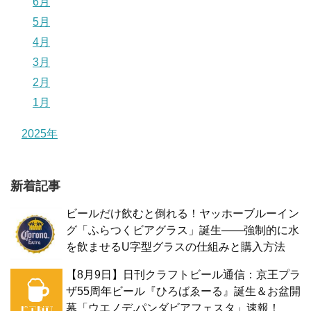
6月
5月
4月
3月
2月
1月
2025年
新着記事
ビールだけ飲むと倒れる！ヤッホーブルーイン
グ「ふらつくビアグラス」誕生——強制的に水
を飲ませるU字型グラスの仕組みと購入方法
【8月9日】日刊クラフトビール通信：京王プラ
ザ55周年ビール『ひろばゑーる』誕生＆お盆開
幕「ウエノデ.パンダビアフェスタ」速報！