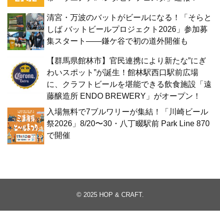
清宮・万波のバットがビールになる！「そらと
しば バットビールプロジェクト2026」参加募
集スタート——鎌ケ谷で初の道外開催も
【群馬県館林市】官民連携により新たな”にぎ
わいスポット”が誕生！館林駅西口駅前広場
に、クラフトビールを堪能できる飲食施設「遠
藤醸造所 ENDO BREWERY」がオープン！
入場無料で7ブルワリーが集結！「川崎ビール
祭2026」8/20〜30・八丁畷駅前 Park Line 870
で開催
© 2025
HOP & CRAFT
.