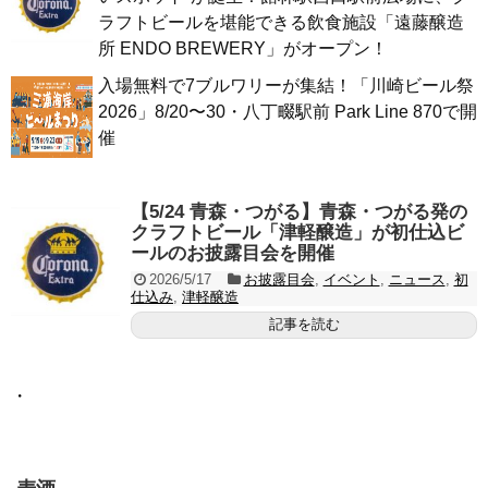
ラフトビールを堪能できる飲食施設「遠藤醸造
所 ENDO BREWERY」がオープン！
入場無料で7ブルワリーが集結！「川崎ビール祭
2026」8/20〜30・八丁畷駅前 Park Line 870で開
催
【5/24 青森・つがる】青森・つがる発の
クラフトビール「津軽醸造」が初仕込ビ
ールのお披露目会を開催
2026/5/17
お披露目会
,
イベント
,
ニュース
,
初
仕込み
,
津軽醸造
記事を読む
・