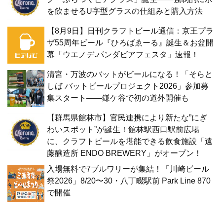
を飲ませるU字型グラスの仕組みと購入方法
【8月9日】日刊クラフトビール通信：京王プラ
ザ55周年ビール『ひろばゑーる』誕生＆お盆開
幕「ウエノデ.パンダビアフェスタ」速報！
清宮・万波のバットがビールになる！「そらと
しば バットビールプロジェクト2026」参加募
集スタート——鎌ケ谷で初の道外開催も
【群馬県館林市】官民連携により新たな”にぎ
わいスポット”が誕生！館林駅西口駅前広場
に、クラフトビールを堪能できる飲食施設「遠
藤醸造所 ENDO BREWERY」がオープン！
入場無料で7ブルワリーが集結！「川崎ビール
祭2026」8/20〜30・八丁畷駅前 Park Line 870
で開催