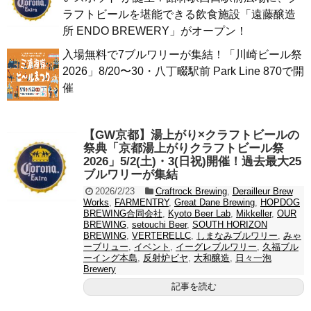
ラフトビールを堪能できる飲食施設「遠藤醸造
所 ENDO BREWERY」がオープン！
入場無料で7ブルワリーが集結！「川崎ビール祭
2026」8/20〜30・八丁畷駅前 Park Line 870で開
催
【GW京都】湯上がり×クラフトビールの
祭典「京都湯上がりクラフトビール祭
2026」5/2(土)・3(日祝)開催！過去最大25
ブルワリーが集結
2026/2/23
Craftrock Brewing
,
Derailleur Brew
Works
,
FARMENTRY
,
Great Dane Brewing
,
HOPDOG
BREWING合同会社
,
Kyoto Beer Lab
,
Mikkeller
,
OUR
BREWING
,
setouchi Beer
,
SOUTH HORIZON
BREWING
,
VERTERELLC
,
しまなみブルワリー
,
みゃ
ーブリュー
,
イベント
,
イーグレブルワリー
,
久福ブル
ーイング本島
,
反射炉ビヤ
,
大和醸造
,
日々一泡
Brewery
記事を読む