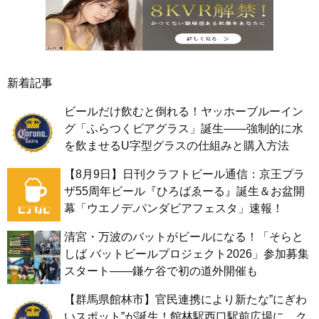
新着記事
ビールだけ飲むと倒れる！ヤッホーブルーイン
グ「ふらつくビアグラス」誕生——強制的に水
を飲ませるU字型グラスの仕組みと購入方法
【8月9日】日刊クラフトビール通信：京王プラ
ザ55周年ビール『ひろばゑーる』誕生＆お盆開
幕「ウエノデ.パンダビアフェスタ」速報！
清宮・万波のバットがビールになる！「そらと
しば バットビールプロジェクト2026」参加募集
スタート——鎌ケ谷で初の道外開催も
【群馬県館林市】官民連携により新たな”にぎわ
いスポット”が誕生！館林駅西口駅前広場に、ク