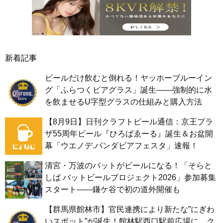
新着記事
ビールだけ飲むと倒れる！ヤッホーブルーイン
グ「ふらつくビアグラス」誕生——強制的に水
を飲ませるU字型グラスの仕組みと購入方法
【8月9日】日刊クラフトビール通信：京王プラ
ザ55周年ビール『ひろばゑーる』誕生＆お盆開
幕「ウエノデ.パンダビアフェスタ」速報！
清宮・万波のバットがビールになる！「そらと
しば バットビールプロジェクト2026」参加募集
スタート——鎌ケ谷で初の道外開催も
【群馬県館林市】官民連携により新たな”にぎわ
いスポット”が誕生！館林駅西口駅前広場に、ク