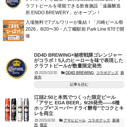
ラフトビールを堪能できる飲食施設「遠藤醸造
所 ENDO BREWERY」がオープン！
入場無料で7ブルワリーが集結！「川崎ビール祭
2026」8/20〜30・八丁畷駅前 Park Line 870で開
催
DD4D BREWING×秘密戦隊ゴレンジャー
がコラボ！5人のヒーローを味で表現した
クラフトビールが数量限定発売
2025/10/30
DD4D BREWING
,
コラボグッズ
,
新
発売
記事を読む
江頭2:50と本気でつくった限定ビール
「アサヒ EGA BEER」9/26発売——6種
ホップ×“スーパードライ酵母”でコクとキ
レを両立
2025/9/30
アサヒビール
,
コラボグッズ
,
新発
売
,
限定