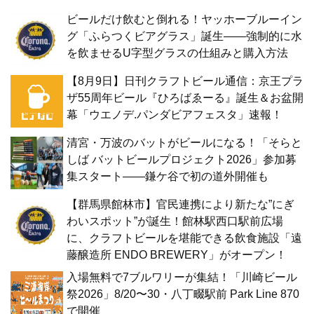
ビールだけ飲むと倒れる！ヤッホーブルーイン
グ「ふらつくビアグラス」誕生——強制的に水
を飲ませるU字型グラスの仕組みと購入方法
【8月9日】日刊クラフトビール通信：京王プラ
ザ55周年ビール『ひろばゑーる』誕生＆お盆開
幕「ウエノデ.パンダビアフェスタ」速報！
清宮・万波のバットがビールになる！「そらと
しば バットビールプロジェクト2026」参加募
集スタート——鎌ケ谷で初の道外開催も
【群馬県館林市】官民連携により新たな”にぎ
わいスポット”が誕生！館林駅西口駅前広場
に、クラフトビールを堪能できる飲食施設「遠
藤醸造所 ENDO BREWERY」がオープン！
入場無料で7ブルワリーが集結！「川崎ビール
祭2026」8/20〜30・八丁畷駅前 Park Line 870
で開催