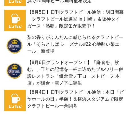
浜で20周年ビール無料配布決定！
【8月5日】日刊クラフトビール通信：明日開幕
「クラフトビール総選挙 in 川崎」＆阪神タイ
ガース『熱覇』限定缶が販売中！
梨の香りがふんだんに感じられるクラフトビー
ル「そらとしば シーズナル#22 心地酔い梨エ
ール」新登場
【8月6日グランドオープン！】「鎌倉を、飲
む。」千年の記憶を一杯に込めたブルワリー併
設レストラン「鎌倉雪ノ下ローストビーフ 本
店」が鎌倉・雪ノ下に誕生
【8月4日】日刊クラフトビール通信：本日「ビ
ヤホールの日」半額！＆横浜スタジアムで限定
クラフトビール一斉開幕