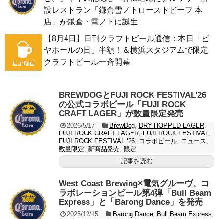
設レストラン「鎌倉雪ノ下ローストビーフ 本
店」が鎌倉・雪ノ下に誕生
【8月4日】日刊クラフトビール通信：本日「ビ
ヤホールの日」半額！＆横浜スタジアムで限定
クラフトビール一斉開幕
BREWDOGとFUJI ROCK FESTIVAL’26
の公式コラボビール「FUJI ROCK
CRAFT LAGER」が数量限定発売
2026/5/17
BrewDog
,
DRY HOPPED LAGER
,
FUJI ROCK CRAFT LAGER
,
FUJI ROCK FESTIVAL
,
FUJI ROCK FESTIVAL ‘26
,
コラボビール
,
ニュース
,
数量限定
,
新商品発売
,
限定
記事を読む
West Coast Brewing×電気グルーヴ、コ
ラボレーションビール第4弾「Bull Beam
Express」と「Barong Dance」を発売
2025/12/15
Barong Dance
,
Bull Beam Express
,