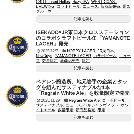
CBD-Infused Helles
,
Hazy IPA
,
WEST COAST
BREWING
,
コラボビール
,
ニュース
,
新商品発売
,
電気
グルーヴ
記事を読む
ISEKADO×JR東日本クロスステーション
のコラボクラフトビール缶「YAMANOTE
LAGER」発売
2025/12/7
HOPPY LAGER
,
JR東日本
,
NewDays
,
YAMANOTE LAGER
,
コラボビール
,
ニュー
ス
,
数量限定
,
新商品発売
,
限定
記事を読む
ベアレン醸造所、地元岩手の企業とタッ
グを組んだサスティナブルな1本
「Regrain White Ale」を数量限定で発売
2025/11/29
Regrain White Ale
,
コラボビール
,
サスティナブル
,
ニュース
,
ベルジャンヴィット
,
ホワ
イトエール
,
数量限定
,
新商品発売
,
限定
記事を読む