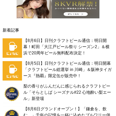
新着記事
【8月6日】日刊クラフトビール通信：明日開
幕！町田「大江戸ビール祭り シーズン2」＆横
浜で20周年ビール無料配布決定！
【8月5日】日刊クラフトビール通信：明日開幕
「クラフトビール総選挙 in 川崎」＆阪神タイガ
ース『熱覇』限定缶が販売中！
梨の香りがふんだんに感じられるクラフトビー
ル「そらとしば シーズナル#22 心地酔い梨エー
ル」新登場
【8月6日グランドオープン！】「鎌倉を、飲
む。」千年の記憶を一杯に込めたブルワリー併