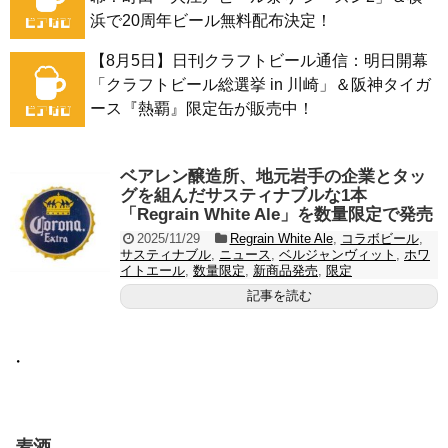
浜で20周年ビール無料配布決定！
【8月5日】日刊クラフトビール通信：明日開幕
「クラフトビール総選挙 in 川崎」＆阪神タイガ
ース『熱覇』限定缶が販売中！
ベアレン醸造所、地元岩手の企業とタッ
グを組んだサスティナブルな1本
「Regrain White Ale」を数量限定で発売
2025/11/29
Regrain White Ale
,
コラボビール
,
サスティナブル
,
ニュース
,
ベルジャンヴィット
,
ホワ
イトエール
,
数量限定
,
新商品発売
,
限定
記事を読む
・
麦酒