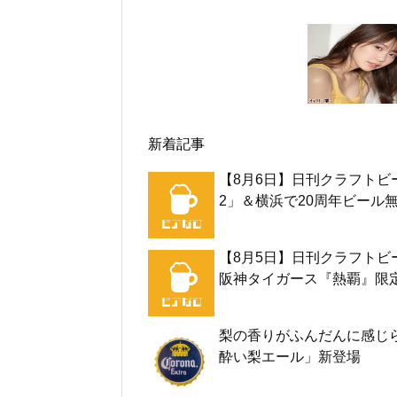
新着記事
【8月6日】日刊クラフトビ
2」＆横浜で20周年ビール
【8月5日】日刊クラフトビ
阪神タイガース『熱覇』限
梨の香りがふんだんに感じら
酔い梨エール」新登場