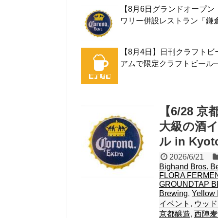
【8月6日グランドオープ
ワリー併設レストラン「鎌
【8月4日】日刊クラフト
アムで限定クラフトビール
【6/28
大級の酒
ル in Kyo
2026/6/21
Bighand Bros. B
FLORA FERME
GROUNDTAP B
Brewing
,
Yellow
イベント
,
ウッド
京都醸造
,
西陣麦