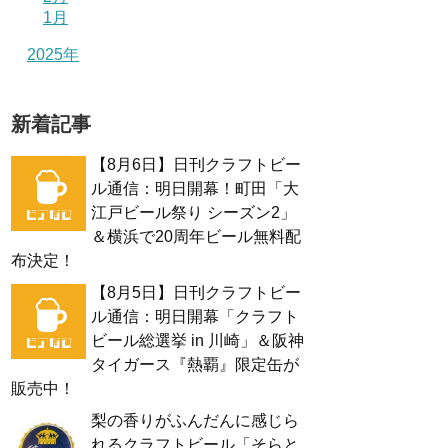
1月
2025年
新着記事
【8月6日】日刊クラフトビー
ル通信：明日開幕！町田「大
江戸ビール祭り シーズン2」
＆横浜で20周年ビール無料配
布決定！
【8月5日】日刊クラフトビー
ル通信：明日開幕「クラフト
ビール総選挙 in 川崎」＆阪神
タイガース『熱覇』限定缶が
販売中！
梨の香りがふんだんに感じら
れるクラフトビール「そらと