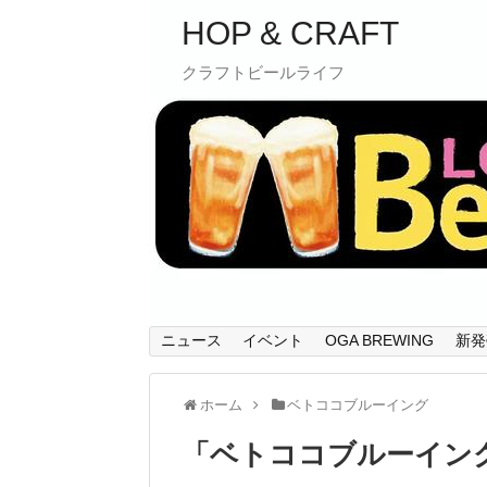
HOP & CRAFT
クラフトビールライフ
ニュース
イベント
OGA BREWING
新発
ホーム
ベトココブルーイング
「
ベトココブルーイン