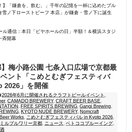
ン！】「鎌倉を、飲む。」千年の記憶を一杯に込めたブル
倉雪ノ下ローストビーフ 本店」が鎌倉・雪ノ下に誕生
ビール通信：本日「ビヤホールの日」半額！＆横浜スタジ
一斉開幕
 京都】梅小路公園 七条入口広場で京都最
イベント「こめとむぎフェスティバ
to 2026」を開催
2026年6月に開催されるクラフトビールイベント
,
eer
,
CAMADO BREWERY
,
CRAFT BEER BASE
,
NTATION
,
FREE SPIRITS BREWING
,
Gangi Brewing
,
REWING
,
KYOTO NUDE BREWERY
,
Nomcraft
 Beer Works
,
こめとむぎフェスティバル in Kyoto 2026
,
ミルブルワリー京都
,
ニュース
,
ベトココブルーイング
,
酒