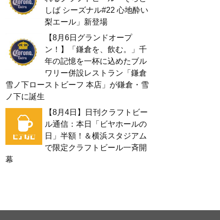
しば シーズナル#22 心地酔い
梨エール」新登場
【8月6日グランドオープ
ン！】「鎌倉を、飲む。」千
年の記憶を一杯に込めたブル
ワリー併設レストラン「鎌倉
雪ノ下ローストビーフ 本店」が鎌倉・雪
ノ下に誕生
【8月4日】日刊クラフトビー
ル通信：本日「ビヤホールの
日」半額！＆横浜スタジアム
で限定クラフトビール一斉開
幕