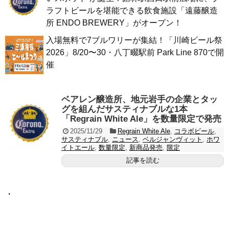
ラフトビールを堪能できる飲食施設「遠藤醸造
所 ENDO BREWERY」がオープン！
入場無料で7ブルワリーが集結！「川崎ビール祭
2026」8/20〜30・八丁畷駅前 Park Line 870で開
催
ベアレン醸造所、地元岩手の企業とタッ
グを組んだサスティナブルな1本
「Regrain White Ale」を数量限定で発売
2025/11/29
Regrain White Ale
,
コラボビール
,
サスティナブル
,
ニュース
,
ベルジャンヴィット
,
ホワ
イトエール
,
数量限定
,
新商品発売
,
限定
記事を読む
・