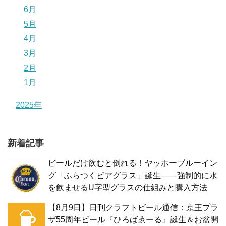
6月
5月
4月
3月
2月
1月
2025年
新着記事
ビールだけ飲むと倒れる！ヤッホーブルーイン
グ「ふらつくビアグラス」誕生——強制的に水
を飲ませるU字型グラスの仕組みと購入方法
【8月9日】日刊クラフトビール通信：京王プラ
ザ55周年ビール『ひろばゑーる』誕生＆お盆開