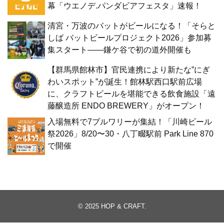
幕「ウエノデ.パンダビアフェスタ」速報！
清宮・万波のバットがビールになる！「そらと
しば バットビールプロジェクト2026」参加募
集スタート——鎌ケ谷で初の道外開催も
【群馬県館林市】官民連携により新たな”にぎ
わいスポット”が誕生！館林駅西口駅前広場
に、クラフトビールを堪能できる飲食施設「遠
藤醸造所 ENDO BREWERY」がオープン！
入場無料で7ブルワリーが集結！「川崎ビール
祭2026」8/20〜30・八丁畷駅前 Park Line 870
で開催
© 2025
HOP & CRAFT
.