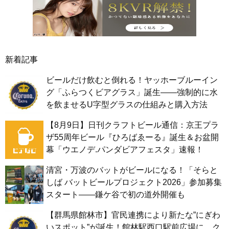
新着記事
ビールだけ飲むと倒れる！ヤッホーブルーイン
グ「ふらつくビアグラス」誕生——強制的に水
を飲ませるU字型グラスの仕組みと購入方法
【8月9日】日刊クラフトビール通信：京王プラ
ザ55周年ビール『ひろばゑーる』誕生＆お盆開
幕「ウエノデ.パンダビアフェスタ」速報！
清宮・万波のバットがビールになる！「そらと
しば バットビールプロジェクト2026」参加募集
スタート——鎌ケ谷で初の道外開催も
【群馬県館林市】官民連携により新たな”にぎわ
いスポット”が誕生！館林駅西口駅前広場に、ク