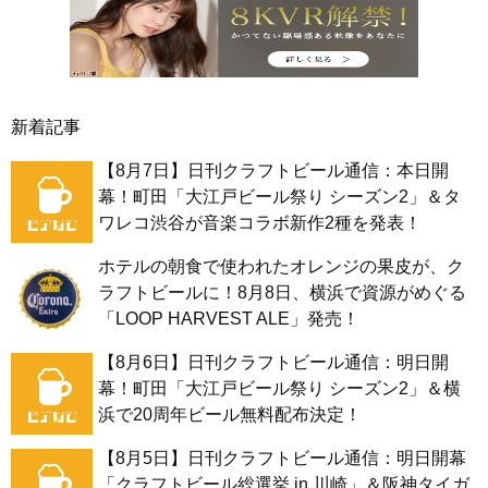
新着記事
【8月7日】日刊クラフトビール通信：本日開
幕！町田「大江戸ビール祭り シーズン2」＆タ
ワレコ渋谷が音楽コラボ新作2種を発表！
ホテルの朝食で使われたオレンジの果皮が、ク
ラフトビールに！8月8日、横浜で資源がめぐる
「LOOP HARVEST ALE」発売！
【8月6日】日刊クラフトビール通信：明日開
幕！町田「大江戸ビール祭り シーズン2」＆横
浜で20周年ビール無料配布決定！
【8月5日】日刊クラフトビール通信：明日開幕
「クラフトビール総選挙 in 川崎」＆阪神タイガ