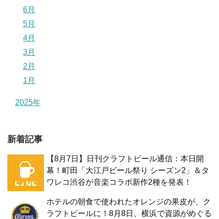
6月
5月
4月
3月
2月
1月
2025年
新着記事
【8月7日】日刊クラフトビール通信：本日開
幕！町田「大江戸ビール祭り シーズン2」＆タ
ワレコ渋谷が音楽コラボ新作2種を発表！
ホテルの朝食で使われたオレンジの果皮が、ク
ラフトビールに！8月8日、横浜で資源がめぐる