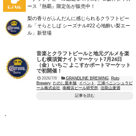
ース『熱覇』限定缶が販売中！
梨の香りがふんだんに感じられるクラフトビー
ル「そらとしば シーズナル#22 心地酔い梨エー
ル」新登場
音楽とクラフトビールと地元グルメを楽
しむ横須賀ナイトマーケット7月24日
（金）いちご よこすかポートマーケット
で初開催！
2026/7/8
GRANDLINE BREWING
,
Roto
Brewery
,
たのし屋本舗
,
イベント
,
三浦ペニンシュラビ
ール株式会社
,
南横浜ビール研究所
,
法龍山麦酒
記事を読む
・