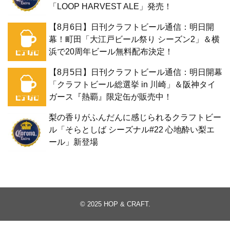
「LOOP HARVEST ALE」発売！
【8月6日】日刊クラフトビール通信：明日開
幕！町田「大江戸ビール祭り シーズン2」＆横
浜で20周年ビール無料配布決定！
【8月5日】日刊クラフトビール通信：明日開幕
「クラフトビール総選挙 in 川崎」＆阪神タイ
ガース『熱覇』限定缶が販売中！
梨の香りがふんだんに感じられるクラフトビー
ル「そらとしば シーズナル#22 心地酔い梨エ
ール」新登場
© 2025
HOP & CRAFT
.