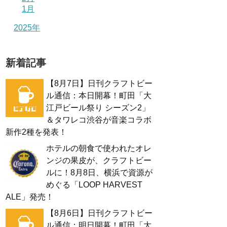
1月
2025年
新着記事
【8月7日】日刊クラフトビー
ル通信：本日開幕！町田「大
江戸ビール祭り シーズン2」
＆タワレコ渋谷が音楽コラボ
新作2種を発表！
ホテルの朝食で使われたオレ
ンジの果皮が、クラフトビー
ルに！8月8日、横浜で資源が
めぐる「LOOP HARVEST
ALE」発売！
【8月6日】日刊クラフトビー
ル通信：明日開幕！町田「大