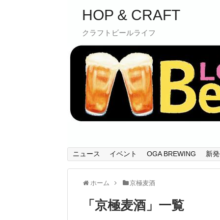
HOP & CRAFT
クラフトビールライフ
ニュース
イベント
OGA BREWING
新発
ホーム
京極麦酒
「
京極麦酒
」
一覧