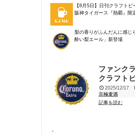
【8月5日】日刊クラフトビ
阪神タイガース『熱覇』限
梨の香りがふんだんに感じら
酔い梨エール」新登場
ファンク
クラフトビ
2025/12/17
京極麦酒
記事を読む
・