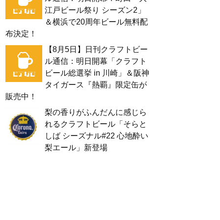
江戸ビール祭り シーズン2」
＆横浜で20周年ビール無料配
布決定！
【8月5日】日刊クラフトビー
ル通信：明日開幕「クラフト
ビール総選挙 in 川崎」＆阪神
タイガース『熱覇』限定缶が
販売中！
梨の香りがふんだんに感じら
れるクラフトビール「そらと
しば シーズナル#22 心地酔い
梨エール」新登場