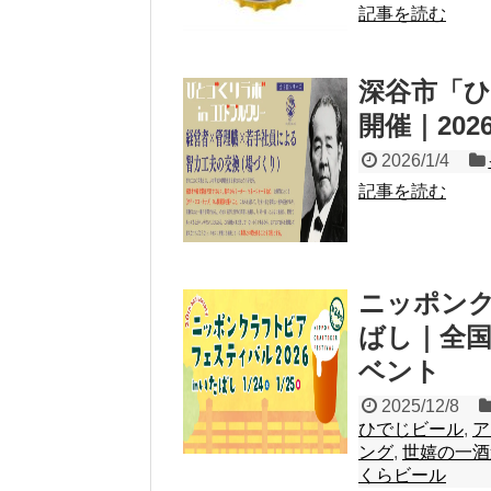
記事を読む
深谷市「ひ
開催｜20
2026/1/4
記事を読む
ニッポンク
ばし｜全
ベント
2025/12/8
ひでじビール
,
ア
ング
,
世嬉の一酒
くらビール