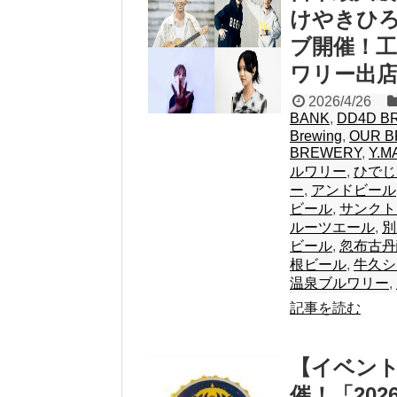
けやきひろ
ブ開催！工
ワリー出
2026/4/26
BANK
,
DD4D B
Brewing
,
OUR B
BREWERY
,
Y.M
ルワリー
,
ひでじ
ー
,
アンドビール
ビール
,
サンクト
ルーツエール
,
別
ビール
,
忽布古丹
根ビール
,
牛久シ
温泉ブルワリー
,
記事を読む
【イベン
催！「20