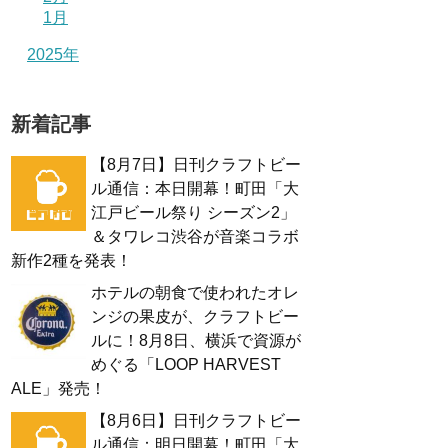
1月
2025年
新着記事
【8月7日】日刊クラフトビー
ル通信：本日開幕！町田「大
江戸ビール祭り シーズン2」
＆タワレコ渋谷が音楽コラボ
新作2種を発表！
ホテルの朝食で使われたオレ
ンジの果皮が、クラフトビー
ルに！8月8日、横浜で資源が
めぐる「LOOP HARVEST
ALE」発売！
【8月6日】日刊クラフトビー
ル通信：明日開幕！町田「大