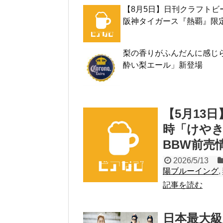
【8月5日】日刊クラフトビ
阪神タイガース『熱覇』限
梨の香りがふんだんに感じら
酔い梨エール」新登場
【5月13
時「けやき
BBW前売
2026/5/13
陽ブルーイング
,
記事を読む
日本最大級