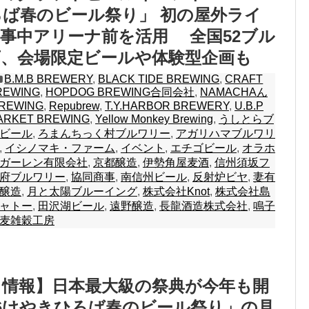
ば春のビール祭り」 初の屋外ライ
事中アリーナ前を活用 全国52ブル
店、会場限定ビールや体験型企画も
B.M.B BREWERY
,
BLACK TIDE BREWING
,
CRAFT
REWING
,
HOPDOG BREWING合同会社
,
NAMACHAん
REWING
,
Repubrew
,
T.Y.HARBOR BREWERY
,
U.B.P
ARKET BREWING
,
Yellow Monkey Brewing
,
うしとらブ
ビール
,
ろまんちっく村ブルワリー
,
アガリハマブルワリ
,
イシノマキ・ファーム
,
イベント
,
エチゴビール
,
オラホ
ガーレン有限会社
,
京都醸造
,
伊勢角屋麦酒
,
信州須坂フ
府ブルワリー
,
協同商事
,
南信州ビール
,
反射炉ビヤ
,
妻有
醸造
,
月と太陽ブルーイング
,
株式会社Knot
,
株式会社島
ャトー
,
田沢湖ビール
,
遠野醸造
,
長龍酒造株式会社
,
鳴子
麦雑穀工房
ト情報】日本最大級の祭典が今年も開
26けやきひろば春のビール祭り」の見