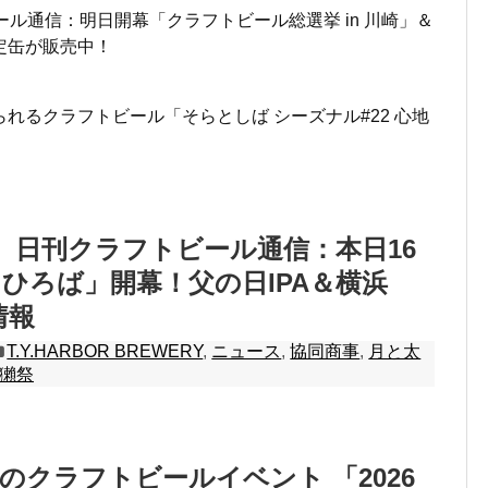
ール通信：明日開幕「クラフトビール総選挙 in 川崎」＆
定缶が販売中！
れるクラフトビール「そらとしば シーズナル#22 心地
日】日刊クラフトビール通信：本日16
ひろば」開幕！父の日IPA＆横浜
情報
T.Y.HARBOR BREWERY
,
ニュース
,
協同商事
,
月と太
獺祭
のクラフトビールイベント 「2026