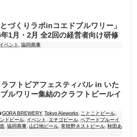
とづくりラボinコエドブルワリー」
26年1月・2月 全2回の経営者向け研修
イベント
,
協同商事
ラフトビアフェスティバル in いた
国ブルワリー集結のクラフトビールイ
GORA BREWERY
,
Tokyo Aleworks
,
ことことビール
,
ンドビール
,
イベント
,
エチゴビール
,
ベアードブルーイ
造
,
協同商事
,
山口地ビール
,
常陸野ネストビール
,
秋田あ