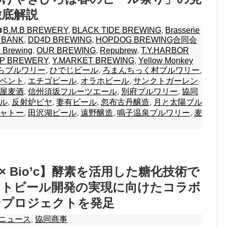
徹底解説
B.M.B BREWERY
,
BLACK TIDE BREWING
,
Brasserie
 BANK
,
DD4D BREWING
,
HOPDOG BREWING合同会
Brewing
,
OUR BREWING
,
Repubrew
,
T.Y.HARBOR
.P BREWERY
,
Y.MARKET BREWING
,
Yellow Monkey
らブルワリー
,
ひでじビール
,
ろまんちっく村ブルワリー
,
ベント
,
エチゴビール
,
オラホビール
,
サンクトガーレン
屋麦酒
,
信州須坂フルーツエール
,
別府ブルワリー
,
協同
ル
,
反射炉ビヤ
,
妻有ビール
,
忽布古丹醸造
,
月と太陽ブル
ャトー
,
田沢湖ビール
,
遠野醸造
,
鳴子温泉ブルワリー
,
麦
 × Bio’c】酵素を活用した糖化技術で
フトビール開発の実現に向けたコラボ
ンプロジェクトを発足
ニュース
,
協同商事