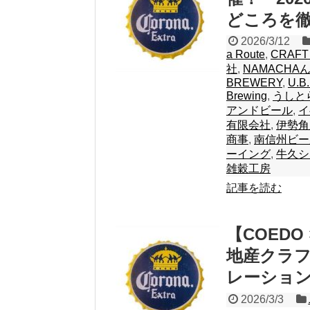
どころを
2026/3/12
a Route
,
CRAFT
社
,
NAMACHAん 
BREWERY
,
U.B
Brewing
,
うしと
アンドビール
,
イ
有限会社
,
伊勢角
商事
,
南信州ビー
ーイング
,
牛久シ
雑穀工房
記事を読む
【COEDO
地産クラ
レーショ
2026/3/3