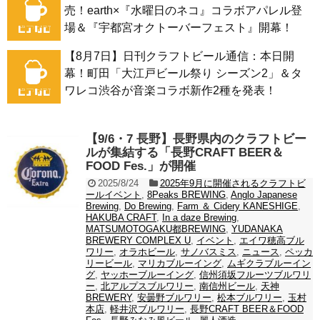
売！earth×『水曜日のネコ』コラボアパレル登
場＆『宇都宮オクトーバーフェスト』開幕！
【8月7日】日刊クラフトビール通信：本日開
幕！町田「大江戸ビール祭り シーズン2」＆タ
ワレコ渋谷が音楽コラボ新作2種を発表！
【9/6・7 長野】長野県内のクラフトビー
ルが集結する「長野CRAFT BEER＆
FOOD Fes.」が開催
2025/8/24
2025年9月に開催されるクラフトビ
ールイベント
,
8Peaks BREWING
,
Anglo Japanese
Brewing
,
Do Brewing
,
Farm ＆ Cidery KANESHIGE
,
HAKUBA CRAFT
,
In a daze Brewing
,
MATSUMOTOGAKU都BREWING
,
YUDANAKA
BREWERY COMPLEX U
,
イベント
,
エイワ穂高ブル
ワリー
,
オラホビール
,
サノバスミス
,
ニュース
,
ペッカ
リービール
,
マリカブルーイング
,
ムギクラブルーイン
グ
,
ヤッホーブルーイング
,
信州須坂フルーツブルワリ
ー
,
北アルプスブルワリー
,
南信州ビール
,
天神
BREWERY
,
安曇野ブルワリー
,
松本ブルワリー
,
玉村
本店
,
軽井沢ブルワリー
,
長野CRAFT BEER＆FOOD