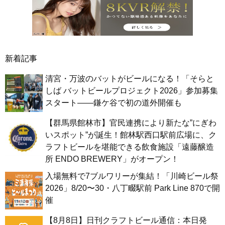
新着記事
清宮・万波のバットがビールになる！「そらと
しば バットビールプロジェクト2026」参加募集
スタート——鎌ケ谷で初の道外開催も
【群馬県館林市】官民連携により新たな”にぎわ
いスポット”が誕生！館林駅西口駅前広場に、ク
ラフトビールを堪能できる飲食施設「遠藤醸造
所 ENDO BREWERY」がオープン！
入場無料で7ブルワリーが集結！「川崎ビール祭
2026」8/20〜30・八丁畷駅前 Park Line 870で開
催
【8月8日】日刊クラフトビール通信：本日発