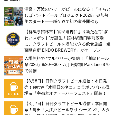
清宮・万波のバットがビールになる！「そらと
しば バットビールプロジェクト2026」参加募
集スタート——鎌ケ谷で初の道外開催も
【群馬県館林市】官民連携により新たな”にぎ
わいスポット”が誕生！館林駅西口駅前広場
に、クラフトビールを堪能できる飲食施設「遠
藤醸造所 ENDO BREWERY」がオープン！
入場無料で7ブルワリーが集結！「川崎ビール
祭2026」8/20〜30・八丁畷駅前 Park Line 870
で開催
【8月8日】日刊クラフトビール通信：本日発
売！earth×『水曜日のネコ』コラボアパレル登
場＆『宇都宮オクトーバーフェスト』開幕！
【8月7日】日刊クラフトビール通信：本日開
幕！町田「大江戸ビール祭り シーズン2」＆タ