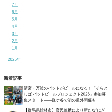
7月
6月
5月
4月
3月
2月
1月
2025年
新着記事
清宮・万波のバットがビールになる！「そらと
しば バットビールプロジェクト2026」参加募
集スタート——鎌ケ谷で初の道外開催も
【群馬県館林市】官民連携により新たな”にぎ