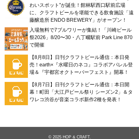
わいスポット”が誕生！館林駅西口駅前広場
に、クラフトビールを堪能できる飲食施設「遠
藤醸造所 ENDO BREWERY」がオープン！
入場無料で7ブルワリーが集結！「川崎ビール
祭2026」8/20〜30・八丁畷駅前 Park Line 870
で開催
【8月8日】日刊クラフトビール通信：本日発
売！earth×『水曜日のネコ』コラボアパレル登
場＆『宇都宮オクトーバーフェスト』開幕！
【8月7日】日刊クラフトビール通信：本日開
幕！町田「大江戸ビール祭り シーズン2」＆タ
ワレコ渋谷が音楽コラボ新作2種を発表！
© 2025
HOP & CRAFT
.