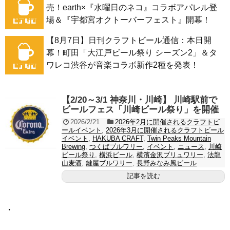
売！earth×『水曜日のネコ』コラボアパレル登
場＆『宇都宮オクトーバーフェスト』開幕！
【8月7日】日刊クラフトビール通信：本日開
幕！町田「大江戸ビール祭り シーズン2」＆タ
ワレコ渋谷が音楽コラボ新作2種を発表！
【2/20～3/1 神奈川・川崎】 川崎駅前で
ビールフェス「川崎ビール祭り」を開催
2026/2/21
2026年2月に開催されるクラフトビ
ールイベント
,
2026年3月に開催されるクラフトビール
イベント
,
HAKUBA CRAFT
,
Twin Peaks Mountain
Brewing
,
つくばブルワリー
,
イベント
,
ニュース
,
川崎
ビール祭り
,
横浜ビール
,
横濱金沢ブリュワリー
,
法龍
山麦酒
,
鍵屋ブルワリー
,
長野みなみ風ビール
記事を読む
・