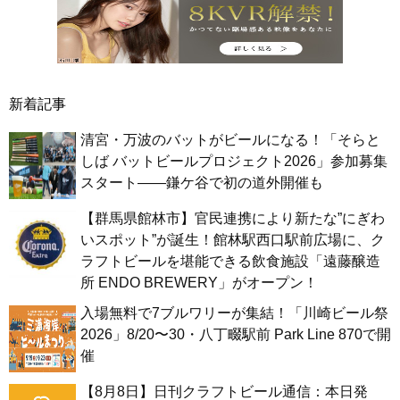
新着記事
清宮・万波のバットがビールになる！「そらと
しば バットビールプロジェクト2026」参加募集
スタート——鎌ケ谷で初の道外開催も
【群馬県館林市】官民連携により新たな”にぎわ
いスポット”が誕生！館林駅西口駅前広場に、ク
ラフトビールを堪能できる飲食施設「遠藤醸造
所 ENDO BREWERY」がオープン！
入場無料で7ブルワリーが集結！「川崎ビール祭
2026」8/20〜30・八丁畷駅前 Park Line 870で開
催
【8月8日】日刊クラフトビール通信：本日発