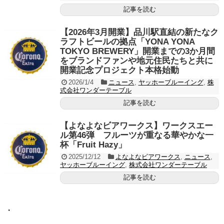
記事を読む
【2026年3月開業】品川駅直結の新たなク
ラフトビールの拠点「YONA YONA
TOKYO BREWERY」開業までの3か月間
をブランドファンや地元住民たちと共に
開業記念プロジェクト本格始動
2026/1/4
ニュース
,
ヤッホーブルーイング
,
株
式会社ワンダーテーブル
記事を読む
【よなよなビアワークス】ワークスエー
ル第46弾 フルーツが重なる華やかな一
杯「Fruit Hazy」
2025/12/12
よなよなビアワークス
,
ニュース
,
ヤッホーブルーイング
,
株式会社ワンダーテーブル
記事を読む
・