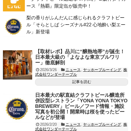
ース『熱覇』限定缶が販売中！
梨の香りがふんだんに感じられるクラフトビー
ル「そらとしば シーズナル#22 心地酔い梨エー
ル」新登場
【取材レポ】品川に“醸熱地帯”が誕生！
日本最大級の「よなよな東京ブルワリ
ー」徹底解剖
2026/3/26
ニュース
,
ヤッホーブルーイング
,
株
式会社ワンダーテーブル
記事を読む
日本最大の駅直結クラフトビール醸造所
併設型レストラン「YONA YONA TOKYO
BREWERY」ビール／フード情報・施設
写真を初公開！開業時は桜を使ったビー
ルなどが登場
2026/2/20
ニュース
,
ヤッホーブルーイング
,
株
式会社ワンダーテーブル