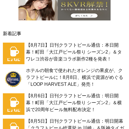
新着記事
【8月7日】日刊クラフトビール通信：本日開
幕！町田「大江戸ビール祭り シーズン2」＆タ
ワレコ渋谷が音楽コラボ新作2種を発表！
ホテルの朝食で使われたオレンジの果皮が、ク
ラフトビールに！8月8日、横浜で資源がめぐる
「LOOP HARVEST ALE」発売！
【8月6日】日刊クラフトビール通信：明日開
幕！町田「大江戸ビール祭り シーズン2」＆横
浜で20周年ビール無料配布決定！
【8月5日】日刊クラフトビール通信：明日開幕
「クラフトビール総選挙 in 川崎」＆阪神タイガ