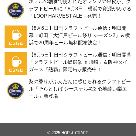
ホテルの朝食で使われたオレンジの果皮が、ク
ラフトビールに！8月8日、横浜で資源がめぐる
「LOOP HARVEST ALE」発売！
【8月6日】日刊クラフトビール通信：明日開
幕！町田「大江戸ビール祭り シーズン2」＆横
浜で20周年ビール無料配布決定！
【8月5日】日刊クラフトビール通信：明日開幕
「クラフトビール総選挙 in 川崎」＆阪神タイ
ガース『熱覇』限定缶が販売中！
梨の香りがふんだんに感じられるクラフトビー
ル「そらとしば シーズナル#22 心地酔い梨エ
ール」新登場
© 2025
HOP & CRAFT
.