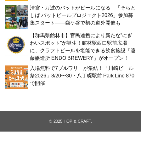
清宮・万波のバットがビールになる！「そらと
しば バットビールプロジェクト2026」参加募
集スタート——鎌ケ谷で初の道外開催も
【群馬県館林市】官民連携により新たな”にぎ
わいスポット”が誕生！館林駅西口駅前広場
に、クラフトビールを堪能できる飲食施設「遠
藤醸造所 ENDO BREWERY」がオープン！
入場無料で7ブルワリーが集結！「川崎ビール
祭2026」8/20〜30・八丁畷駅前 Park Line 870
で開催
© 2025
HOP & CRAFT
.