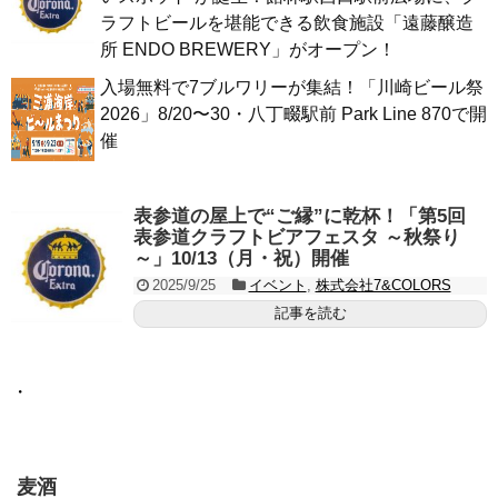
ラフトビールを堪能できる飲食施設「遠藤醸造
所 ENDO BREWERY」がオープン！
入場無料で7ブルワリーが集結！「川崎ビール祭
2026」8/20〜30・八丁畷駅前 Park Line 870で開
催
表参道の屋上で“ご縁”に乾杯！「第5回
表参道クラフトビアフェスタ ～秋祭り
～」10/13（月・祝）開催
2025/9/25
イベント
,
株式会社7&COLORS
記事を読む
・
麦酒