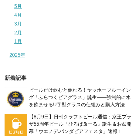
5月
4月
3月
2月
1月
2025年
新着記事
ビールだけ飲むと倒れる！ヤッホーブルーイン
グ「ふらつくビアグラス」誕生——強制的に水
を飲ませるU字型グラスの仕組みと購入方法
【8月9日】日刊クラフトビール通信：京王プラ
ザ55周年ビール『ひろばゑーる』誕生＆お盆開
幕「ウエノデ.パンダビアフェスタ」速報！