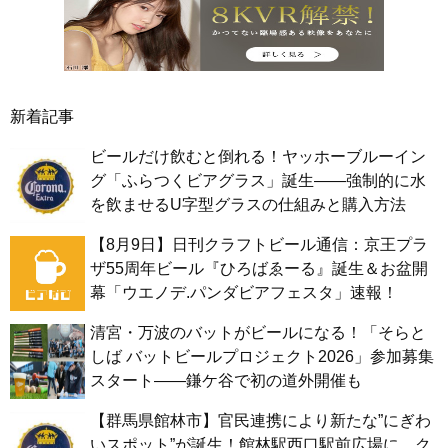
新着記事
ビールだけ飲むと倒れる！ヤッホーブルーイン
グ「ふらつくビアグラス」誕生——強制的に水
を飲ませるU字型グラスの仕組みと購入方法
【8月9日】日刊クラフトビール通信：京王プラ
ザ55周年ビール『ひろばゑーる』誕生＆お盆開
幕「ウエノデ.パンダビアフェスタ」速報！
清宮・万波のバットがビールになる！「そらと
しば バットビールプロジェクト2026」参加募集
スタート——鎌ケ谷で初の道外開催も
【群馬県館林市】官民連携により新たな”にぎわ
いスポット”が誕生！館林駅西口駅前広場に、ク