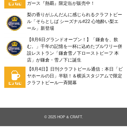
ガース『熱覇』限定缶が販売中！
梨の香りがふんだんに感じられるクラフトビー
ル「そらとしば シーズナル#22 心地酔い梨エ
ール」新登場
【8月6日グランドオープン！】「鎌倉を、飲
む。」千年の記憶を一杯に込めたブルワリー併
設レストラン「鎌倉雪ノ下ローストビーフ 本
店」が鎌倉・雪ノ下に誕生
【8月4日】日刊クラフトビール通信：本日「ビ
ヤホールの日」半額！＆横浜スタジアムで限定
クラフトビール一斉開幕
© 2025
HOP & CRAFT
.