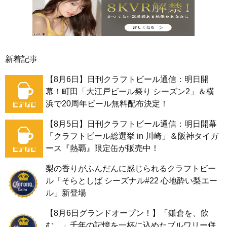
新着記事
【8月6日】日刊クラフトビール通信：明日開
幕！町田「大江戸ビール祭り シーズン2」＆横
浜で20周年ビール無料配布決定！
【8月5日】日刊クラフトビール通信：明日開幕
「クラフトビール総選挙 in 川崎」＆阪神タイガ
ース『熱覇』限定缶が販売中！
梨の香りがふんだんに感じられるクラフトビー
ル「そらとしば シーズナル#22 心地酔い梨エー
ル」新登場
【8月6日グランドオープン！】「鎌倉を、飲
む。」千年の記憶を一杯に込めたブルワリー併