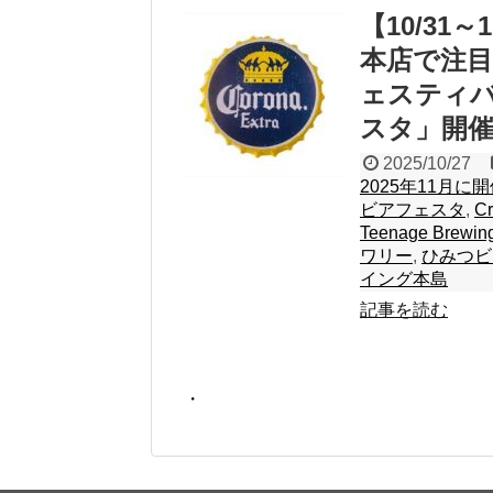
【10/31
本店で注
ェスティバル
スタ」開
2025/10/27
2025年11月
ビアフェスタ
,
Cr
Teenage Brewin
ワリー
,
ひみつビ
イング本島
記事を読む
・