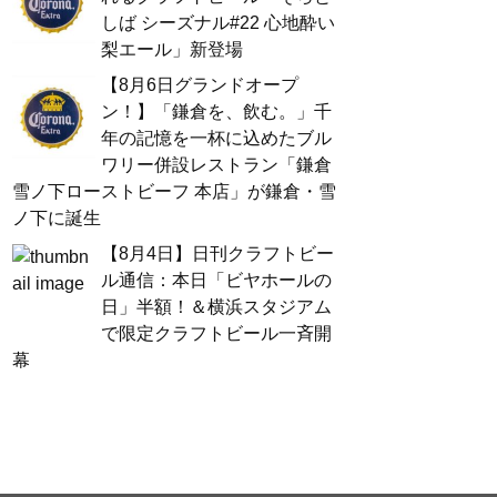
しば シーズナル#22 心地酔い
梨エール」新登場
【8月6日グランドオープ
ン！】「鎌倉を、飲む。」千
年の記憶を一杯に込めたブル
ワリー併設レストラン「鎌倉
雪ノ下ローストビーフ 本店」が鎌倉・雪
ノ下に誕生
【8月4日】日刊クラフトビー
ル通信：本日「ビヤホールの
日」半額！＆横浜スタジアム
で限定クラフトビール一斉開
幕