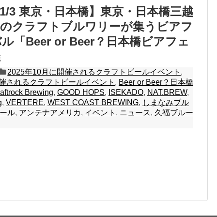
～11/3 東京・日本橋】東京・日本橋三越
目のクラフトブルワリーが集うビアフ
「Beer or Beer？日本橋ビアフェ
催
2025年10月に開催されるクラフトビールイベント
,
に開催されるクラフトビールイベント
,
Beer or Beer？日本橋
aftrock Brewing
,
GOOD HOPS
,
ISEKADO
,
NAT.BREW
,
g
,
VERTERE
,
WEST COAST BREWING
,
しまなみブル
ール
,
アンテナアメリカ
,
イベント
,
ニュース
,
久福ブルー