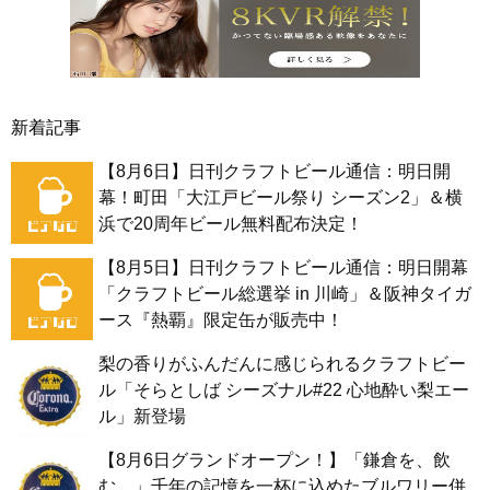
新着記事
【8月6日】日刊クラフトビール通信：明日開
幕！町田「大江戸ビール祭り シーズン2」＆横
浜で20周年ビール無料配布決定！
【8月5日】日刊クラフトビール通信：明日開幕
「クラフトビール総選挙 in 川崎」＆阪神タイガ
ース『熱覇』限定缶が販売中！
梨の香りがふんだんに感じられるクラフトビー
ル「そらとしば シーズナル#22 心地酔い梨エー
ル」新登場
【8月6日グランドオープン！】「鎌倉を、飲
む。」千年の記憶を一杯に込めたブルワリー併