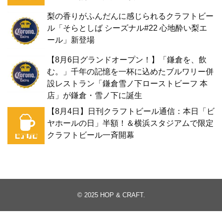
梨の香りがふんだんに感じられるクラフトビー
ル「そらとしば シーズナル#22 心地酔い梨エ
ール」新登場
【8月6日グランドオープン！】「鎌倉を、飲
む。」千年の記憶を一杯に込めたブルワリー併
設レストラン「鎌倉雪ノ下ローストビーフ 本
店」が鎌倉・雪ノ下に誕生
【8月4日】日刊クラフトビール通信：本日「ビ
ヤホールの日」半額！＆横浜スタジアムで限定
クラフトビール一斉開幕
© 2025
HOP & CRAFT
.