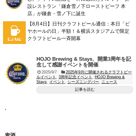
設レストラン「鎌倉雪ノ下ローストビーフ 本
店」が鎌倉・雪ノ下に誕生
【8月4日】日刊クラフトビール通信：本日「ビ
ヤホールの日」半額！＆横浜スタジアムで限定
クラフトビール一斉開幕
HOJO Brewing & Stays、開業3周年を記
念して感謝イベントを開催
2025/9/7
2025年9月に開催されるクラフトビー
ルイベント
,
3周年記念イベント
,
HOJO Brewing &
Stays
,
イベント
,
シーズニングバー
,
ニュース
記事を読む
・
麦酒