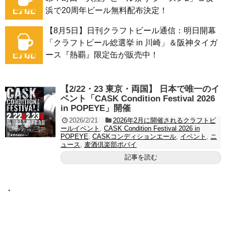
浜で20周年ビール無料配布決定！
【8月5日】日刊クラフトビール通信：明日開幕
「クラフトビール総選挙 in 川崎」＆阪神タイガ
ース『熱覇』限定缶が販売中！
【2/22・23 東京・両国】 日本で唯一のイ
ベント「CASK Condition Festival 2026
in POPEYE」開催
2026/2/21
2026年2月に開催されるクラフトビ
ールイベント
,
CASK Condition Festival 2026 in
POPEYE
,
CASKコンディションエール
,
イベント
,
ニ
ュース
,
麦酒倶楽部ポパイ
記事を読む
・