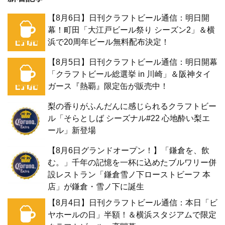
【8月6日】日刊クラフトビール通信：明日開
幕！町田「大江戸ビール祭り シーズン2」＆横
浜で20周年ビール無料配布決定！
【8月5日】日刊クラフトビール通信：明日開幕
「クラフトビール総選挙 in 川崎」＆阪神タイ
ガース『熱覇』限定缶が販売中！
梨の香りがふんだんに感じられるクラフトビー
ル「そらとしば シーズナル#22 心地酔い梨エ
ール」新登場
【8月6日グランドオープン！】「鎌倉を、飲
む。」千年の記憶を一杯に込めたブルワリー併
設レストラン「鎌倉雪ノ下ローストビーフ 本
店」が鎌倉・雪ノ下に誕生
【8月4日】日刊クラフトビール通信：本日「ビ
ヤホールの日」半額！＆横浜スタジアムで限定