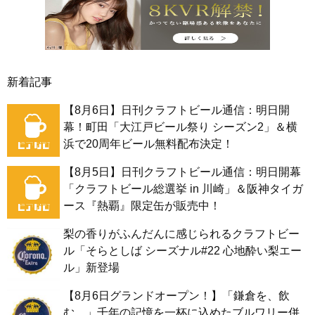
新着記事
【8月6日】日刊クラフトビール通信：明日開
幕！町田「大江戸ビール祭り シーズン2」＆横
浜で20周年ビール無料配布決定！
【8月5日】日刊クラフトビール通信：明日開幕
「クラフトビール総選挙 in 川崎」＆阪神タイガ
ース『熱覇』限定缶が販売中！
梨の香りがふんだんに感じられるクラフトビー
ル「そらとしば シーズナル#22 心地酔い梨エー
ル」新登場
【8月6日グランドオープン！】「鎌倉を、飲
む。」千年の記憶を一杯に込めたブルワリー併