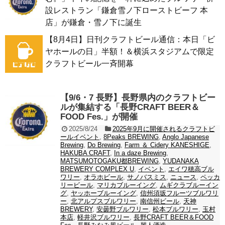
設レストラン「鎌倉雪ノ下ローストビーフ 本
店」が鎌倉・雪ノ下に誕生
【8月4日】日刊クラフトビール通信：本日「ビ
ヤホールの日」半額！＆横浜スタジアムで限定
クラフトビール一斉開幕
【9/6・7 長野】長野県内のクラフトビー
ルが集結する「長野CRAFT BEER＆
FOOD Fes.」が開催
2025/8/24
2025年9月に開催されるクラフトビ
ールイベント
,
8Peaks BREWING
,
Anglo Japanese
Brewing
,
Do Brewing
,
Farm ＆ Cidery KANESHIGE
,
HAKUBA CRAFT
,
In a daze Brewing
,
MATSUMOTOGAKU都BREWING
,
YUDANAKA
BREWERY COMPLEX U
,
イベント
,
エイワ穂高ブル
ワリー
,
オラホビール
,
サノバスミス
,
ニュース
,
ペッカ
リービール
,
マリカブルーイング
,
ムギクラブルーイン
グ
,
ヤッホーブルーイング
,
信州須坂フルーツブルワリ
ー
,
北アルプスブルワリー
,
南信州ビール
,
天神
BREWERY
,
安曇野ブルワリー
,
松本ブルワリー
,
玉村
本店
,
軽井沢ブルワリー
,
長野CRAFT BEER＆FOOD