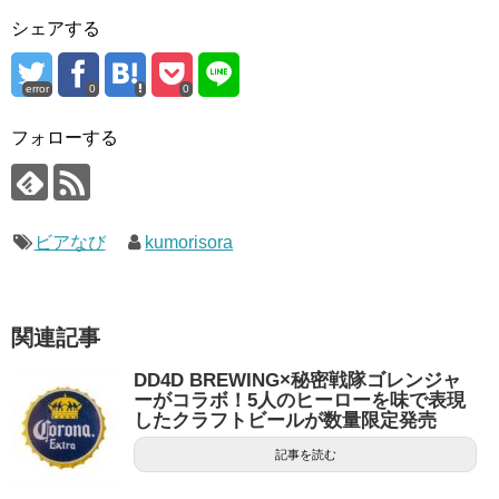
シェアする
error
0
0
フォローする
ビアなび
kumorisora
関連記事
DD4D BREWING×秘密戦隊ゴレンジャ
ーがコラボ！5人のヒーローを味で表現
したクラフトビールが数量限定発売
記事を読む