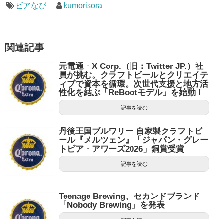
ビアなび
kumorisora
関連記事
元電通・X Corp.（旧：Twitter JP.）社
員が挑む。クラフトビールとクリエイテ
ィブで資本を循環。次世代支援と地方活
性化を結ぶ「ReBootモデル」を始動！
記事を読む
丹後王国ブルワリー 自家製クラフトビ
ール『メルツェン』「ジャパン・グレー
トビア・アワーズ2026」銅賞受賞
記事を読む
Teenage Brewing、セカンドブランド
「Nobody Brewing」を発表