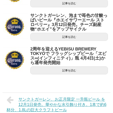
記事を読む
サンクトガーレン、泡まで苺色の甘酸っ
ぱいビール『ホエイサワーエール スト
ロベリー』3月12日発売。チーズ副産
物“ホエイ”をアップサイクル
記事を読む
2周年を迎えるYEBISU BREWERY
TOKYOで フラッグシップビール「ヱビ
ス∞(インフィニティ)」瓶 4月4日(土)か
ら通年発売開始
記事を読む
サンクトガーレン、お正月限定 一升瓶ビール を
12月1日発売。華やかな水引飾り付き。1本で約6
杯分、1.8Lの巨大クラフトビール