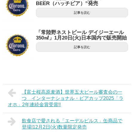
BEER（ハッチビア）”発売
記事を読む
「常陸野ネストビール デイジーエール
350㎖」1月20日(火)日本国内で販売開始
記事を読む
【富士桜高原麦酒】世界五大ビール審査会の一
つ インターナショナル・ビアカップ2025「ラ
オホ」2年連続金賞受賞!!
飲食店で愛される「エーデルピルス」缶商品で
登場!12月2日(火)数量限定発売