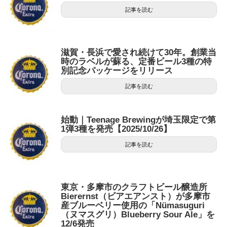
記事を読む
滋賀・長浜で愛され続けて30年。創業当
時のラベルが蘇る、定番ビール3種の特
別記念パッケージをリリース
記事を読む
始動｜Teenage Brewingが埼玉限定で第
1弾3種を発売【2025/10/26】
記事を読む
東京・多摩市のクラフトビール醸造所
Bierernst（ビアエアンスト）が多摩市
産ブルーベリー使用の「Nümasuguri
（ヌマスグリ）Blueberry Sour Ale」を
12/6発売