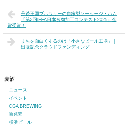
丹後王国ブルワリーの自家製ソーセージ・ハム
『第3回IFFA日本食肉加工コンテスト2025』金
賞受賞！
まちを面白くするのは「小さなビール工場」｜
出版記念クラウドファンディング
麦酒
ニュース
イベント
OGA BREWING
新発売
横浜ビール