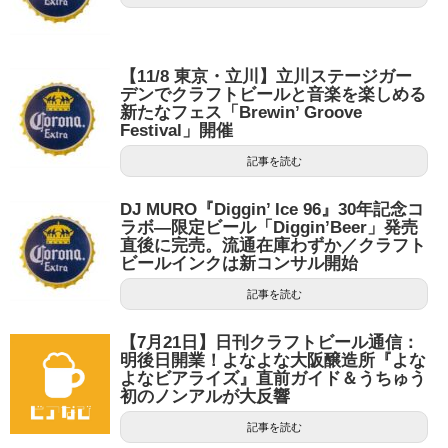
【11/8 東京・立川】立川ステージガー
デンでクラフトビールと音楽を楽しめる
新たなフェス「Brewin’ Groove
Festival」開催
記事を読む
DJ MURO『Diggin’ Ice 96』30年記念コ
ラボ―限定ビール「Diggin’Beer」発売
直後に完売。流通在庫わずか／クラフト
ビールインクは新コンサル開始
記事を読む
【7月21日】日刊クラフトビール通信：
明後日開業！よなよな大阪醸造所『よな
よなビアライズ』直前ガイド＆うちゅう
初のノンアルが大反響
記事を読む