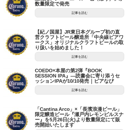
数量限定で発売
記事を読む
【紀ノ国屋】JR東日本グループ初の直
営クラフトビール醸造所「中央線ビアワ
ークス」オリジナルクラフトビールの取
り扱いを始めました！
記事を読む
COEDO×本屋の第2弾『BOOK
SESSION IPA』—読書会に寄り添うセ
ッションIPAが10/10発売｜ビアなび
記事を読む
「Cantina Arco」×「長濱浪漫ビール」
限定醸造ビール『瀬戸内レモンピルスナ
ー』を5月26日(火)より数量限定にて販
売開始いたします