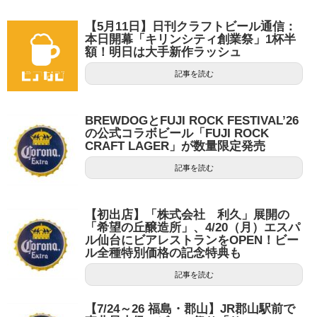
【5月11日】日刊クラフトビール通信：
本日開幕「キリンシティ創業祭」1杯半
額！明日は大手新作ラッシュ
記事を読む
BREWDOGとFUJI ROCK FESTIVAL’26
の公式コラボビール「FUJI ROCK
CRAFT LAGER」が数量限定発売
記事を読む
【初出店】「株式会社 利久」展開の
「希望の丘醸造所」、4/20（月）エスパ
ル仙台にビアレストランをOPEN！ビー
ル全種特別価格の記念特典も
記事を読む
【7/24～26 福島・郡山】JR郡山駅前で