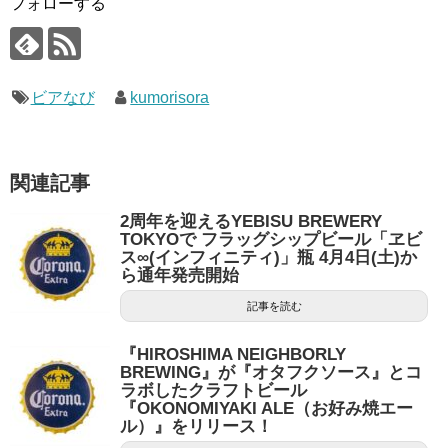
フォローする
ビアなび
kumorisora
関連記事
2周年を迎えるYEBISU BREWERY
TOKYOで フラッグシップビール「ヱビ
ス∞(インフィニティ)」瓶 4月4日(土)か
ら通年発売開始
記事を読む
『HIROSHIMA NEIGHBORLY
BREWING』が『オタフクソース』とコ
ラボしたクラフトビール
『OKONOMIYAKI ALE（お好み焼エー
ル）』をリリース！