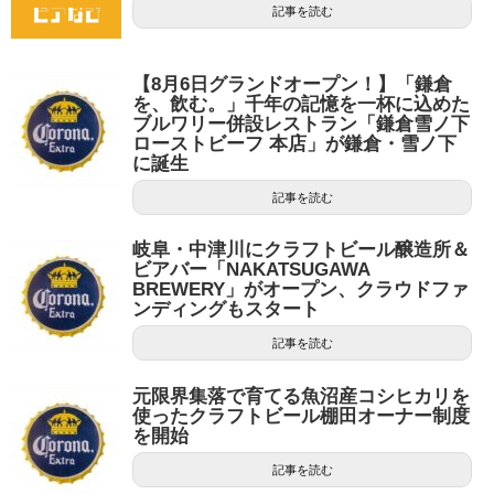
記事を読む
【8月6日グランドオープン！】「鎌倉
を、飲む。」千年の記憶を一杯に込めた
ブルワリー併設レストラン「鎌倉雪ノ下
ローストビーフ 本店」が鎌倉・雪ノ下
に誕生
記事を読む
岐阜・中津川にクラフトビール醸造所＆
ビアバー「NAKATSUGAWA
BREWERY」がオープン、クラウドファ
ンディングもスタート
記事を読む
元限界集落で育てる魚沼産コシヒカリを
使ったクラフトビール棚田オーナー制度
を開始
記事を読む