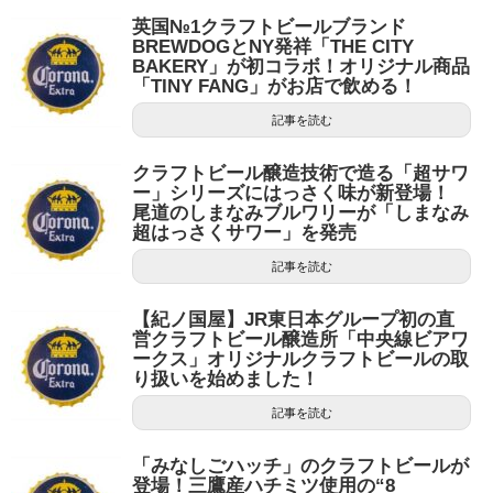
英国№1クラフトビールブランド
BREWDOGとNY発祥「THE CITY
BAKERY」が初コラボ！オリジナル商品
「TINY FANG」がお店で飲める！
記事を読む
クラフトビール醸造技術で造る「超サワ
ー」シリーズにはっさく味が新登場！
尾道のしまなみブルワリーが「しまなみ
超はっさくサワー」を発売
記事を読む
【紀ノ国屋】JR東日本グループ初の直
営クラフトビール醸造所「中央線ビアワ
ークス」オリジナルクラフトビールの取
り扱いを始めました！
記事を読む
「みなしごハッチ」のクラフトビールが
登場！三鷹産ハチミツ使用の“8