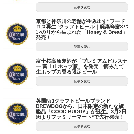
記事を読む
京都と神奈川の老舗が生み出す“フード
ロス再生”クラフトビール｜廃棄蜂蜜×パ
ンの耳から生まれた「Honey & Bread」
発売！
記事を読む
富士桜高原麦酒が「プレミアムピルスナ
ー 富士山ホップ版」を発売！摘みたて
生ホップの香る限定ビール
記事を読む
英国№1クラフトビールブランド
BREWDOGから、日本限定の新たな旗
艦品「GOOD BUDDY」が誕生。3月3日
㈫よりファミリーマート*で先行発売！
記事を読む