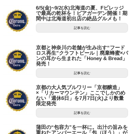
6/5(金)~9/2(水)北海道の夏、Fビレッジ
で最高の乾杯を！ビアガーデン開催！期
間中は北海道初出店の絶品グルメも！
記事を読む
京都と神奈川の老舗が生み出す“フード
ロス再生”クラフトビール｜廃棄蜂蜜×パ
ンの耳から生まれた「Honey & Bread」
発売！
記事を読む
京都の大人気ブルワリー「京都醸造」
×「リカーマウンテン」ここでしかのめ
ない「週休6日」を7月7日(火)より数量
限定発売
記事を読む
蒲田の“包容力”を一杯に。出汁の旨みを
重ねたアンバーエール「包（ほう）」が