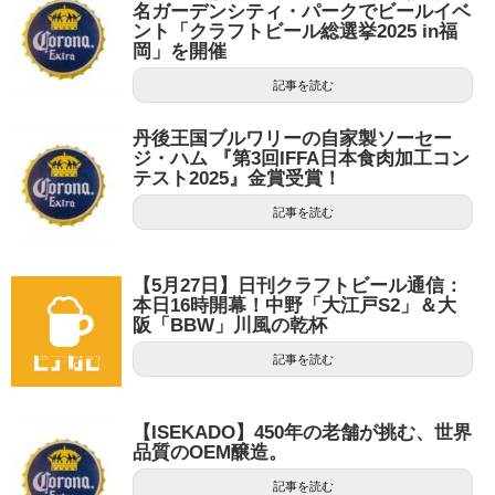
名ガーデンシティ・パークでビールイベ
ント「クラフトビール総選挙2025 in福
岡」を開催
記事を読む
丹後王国ブルワリーの自家製ソーセー
ジ・ハム 『第3回IFFA日本食肉加工コン
テスト2025』金賞受賞！
記事を読む
【5月27日】日刊クラフトビール通信：
本日16時開幕！中野「大江戸S2」＆大
阪「BBW」川風の乾杯
記事を読む
【ISEKADO】450年の老舗が挑む、世界
品質のOEM醸造。
記事を読む