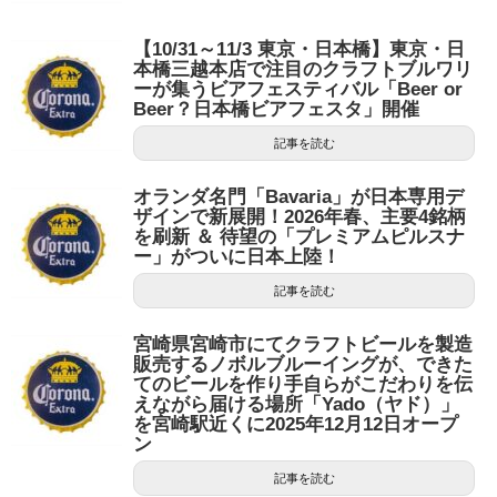
【10/31～11/3 東京・日本橋】東京・日
本橋三越本店で注目のクラフトブルワリ
ーが集うビアフェスティバル「Beer or
Beer？日本橋ビアフェスタ」開催
記事を読む
オランダ名門「Bavaria」が日本専用デ
ザインで新展開！2026年春、主要4銘柄
を刷新 ＆ 待望の「プレミアムピルスナ
ー」がついに日本上陸！
記事を読む
宮崎県宮崎市にてクラフトビールを製造
販売するノボルブルーイングが、できた
てのビールを作り手自らがこだわりを伝
えながら届ける場所「Yado（ヤド）」
を宮崎駅近くに2025年12月12日オープ
ン
記事を読む