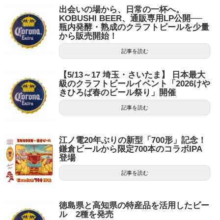
出会いの場から、日常の一杯へ。
KOBUSHI BEER、通販専用LP公開──
瓶内発酵・熟成のクラフトビールを少量
から販売開始！
記事を読む
【5/13～17 埼玉・さいたま】 日本最大
級のクラフトビールイベント「2026けや
きひろば春のビール祭り」開催
記事を読む
江ノ電20年ぶりの新型「700形」記念！
鎌倉ビールから限定700本のコラボIPA
登場
記事を読む
徳島県と高知県の特産品を活用したビー
ル 2種を発売