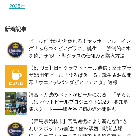
2025年
新着記事
ビールだけ飲むと倒れる！ヤッホーブルーイン
グ「ふらつくビアグラス」誕生——強制的に水
を飲ませるU字型グラスの仕組みと購入方法
【8月9日】日刊クラフトビール通信：京王プラ
ザ55周年ビール『ひろばゑーる』誕生＆お盆開
幕「ウエノデ.パンダビアフェスタ」速報！
清宮・万波のバットがビールになる！「そらと
しば バットビールプロジェクト2026」参加募
集スタート——鎌ケ谷で初の道外開催も
【群馬県館林市】官民連携により新たな”にぎ
わいスポット”が誕生！館林駅西口駅前広場
に、クラフトビールを堪能できる飲食施設「遠