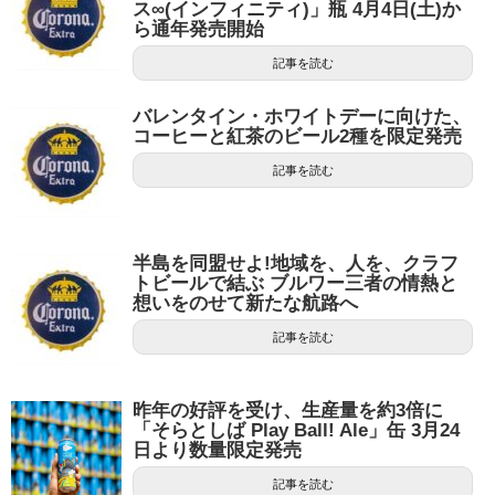
ス∞(インフィニティ)」瓶 4月4日(土)か
ら通年発売開始
記事を読む
バレンタイン・ホワイトデーに向けた、
コーヒーと紅茶のビール2種を限定発売
記事を読む
半島を同盟せよ!地域を、人を、クラフ
トビールで結ぶ ブルワー三者の情熱と
想いをのせて新たな航路へ
記事を読む
昨年の好評を受け、生産量を約3倍に
「そらとしば Play Ball! Ale」缶 3月24
日より数量限定発売
記事を読む