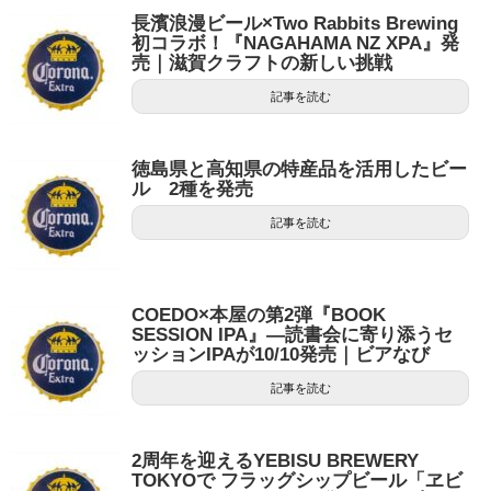
長濱浪漫ビール×Two Rabbits Brewing
初コラボ！『NAGAHAMA NZ XPA』発
売｜滋賀クラフトの新しい挑戦
記事を読む
徳島県と高知県の特産品を活用したビー
ル 2種を発売
記事を読む
COEDO×本屋の第2弾『BOOK
SESSION IPA』—読書会に寄り添うセ
ッションIPAが10/10発売｜ビアなび
記事を読む
2周年を迎えるYEBISU BREWERY
TOKYOで フラッグシップビール「ヱビ