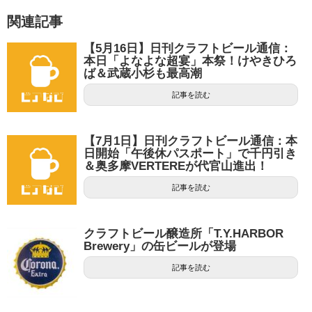
関連記事
【5月16日】日刊クラフトビール通信：
本日「よなよな超宴」本祭！けやきひろ
ば＆武蔵小杉も最高潮
記事を読む
【7月1日】日刊クラフトビール通信：本
日開始「午後休パスポート」で千円引き
＆奥多摩VERTEREが代官山進出！
記事を読む
クラフトビール醸造所「T.Y.HARBOR
Brewery」の缶ビールが登場
記事を読む