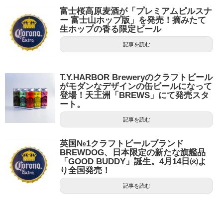
富士桜高原麦酒が「プレミアムピルスナ
ー 富士山ホップ版」を発売！摘みたて
生ホップの香る限定ビール
記事を読む
T.Y.HARBOR Breweryのクラフトビール
がモダンなデザインの缶ビールになって
登場！天王洲「BREWS」にて発売スタ
ート。
記事を読む
英国№1クラフトビールブランド
BREWDOG、日本限定の新たな旗艦品
「GOOD BUDDY」誕生。4月14日㈫よ
り全国発売！
記事を読む