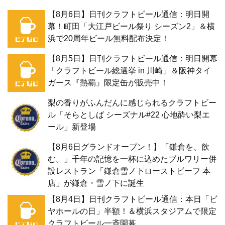
【8月6日】日刊クラフトビール通信：明日開
幕！町田「大江戸ビール祭り シーズン2」＆横
浜で20周年ビール無料配布決定！
【8月5日】日刊クラフトビール通信：明日開幕
「クラフトビール総選挙 in 川崎」＆阪神タイ
ガース『熱覇』限定缶が販売中！
梨の香りがふんだんに感じられるクラフトビー
ル「そらとしば シーズナル#22 心地酔い梨エ
ール」新登場
【8月6日グランドオープン！】「鎌倉を、飲
む。」千年の記憶を一杯に込めたブルワリー併
設レストラン「鎌倉雪ノ下ローストビーフ 本
店」が鎌倉・雪ノ下に誕生
【8月4日】日刊クラフトビール通信：本日「ビ
ヤホールの日」半額！＆横浜スタジアムで限定
クラフトビール一斉開幕