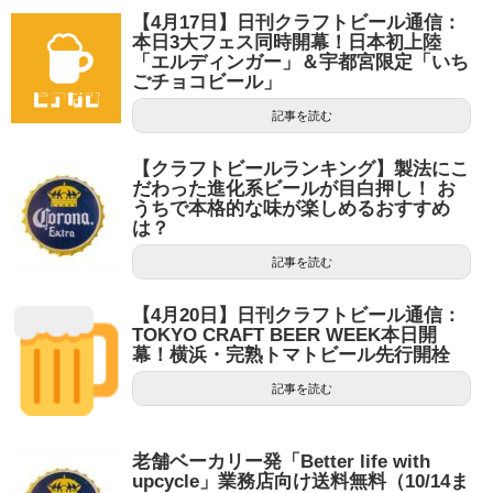
【4月17日】日刊クラフトビール通信：
本日3大フェス同時開幕！日本初上陸
「エルディンガー」＆宇都宮限定「いち
ごチョコビール」
記事を読む
【クラフトビールランキング】製法にこ
だわった進化系ビールが目白押し！ お
うちで本格的な味が楽しめるおすすめ
は？
記事を読む
【4月20日】日刊クラフトビール通信：
TOKYO CRAFT BEER WEEK本日開
幕！横浜・完熟トマトビール先行開栓
記事を読む
老舗ベーカリー発「Better life with
upcycle」業務店向け送料無料（10/14ま