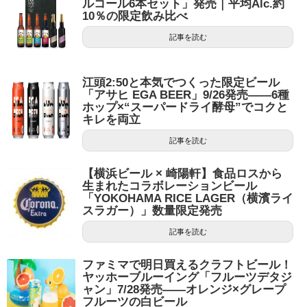
ルコール6本セット」発売｜平均Alc.約
10％の限定飲み比べ
記事を読む
江頭2:50と本気でつくった限定ビール
「アサヒ EGA BEER」9/26発売——6種
ホップ×“スーパードライ酵母”でコクと
キレを両立
記事を読む
【横浜ビール × 崎陽軒】食品ロスから
生まれたコラボレーションビール
「YOKOHAMA RICE LAGER（横濱ライ
スラガー）」数量限定発売
記事を読む
ファミマで明日買えるクラフトビール！
ヤッホーブルーイング「フルーツデタジ
ャン」7/28発売——オレンジ×グレープ
フルーツの白ビール