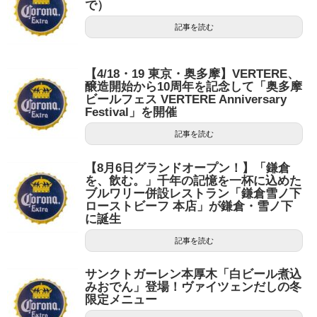
で）
記事を読む
【4/18・19 東京・奥多摩】VERTERE、
醸造開始から10周年を記念して「奥多摩
ビールフェス VERTERE Anniversary
Festival」を開催
記事を読む
【8月6日グランドオープン！】「鎌倉
を、飲む。」千年の記憶を一杯に込めた
ブルワリー併設レストラン「鎌倉雪ノ下
ローストビーフ 本店」が鎌倉・雪ノ下
に誕生
記事を読む
サンクトガーレン本厚木「白ビール煮込
みおでん」登場！ヴァイツェンだしの冬
限定メニュー