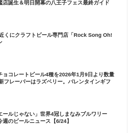
艦店誕生＆明日開幕の八王子フェス最終ガイド
くにクラフトビール専門店「Rock Song Oh!
ン
ョコレートビール4種を2026年1月9日より数量
の新フレーバーはラズベリー。バレンタインギフ
エールじゃない」世界4冠しまなみブルワリー
今週のビールニュース【6/24】