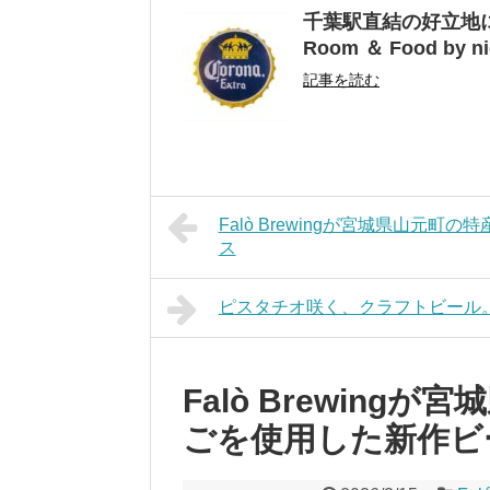
千葉駅直結の好立地にクラ
Room ＆ Food by 
記事を読む
Falò Brewingが宮城県山元
ス
ピスタチオ咲く、クラフトビール。『Ye
Falò Brewin
ごを使用した新作ビ