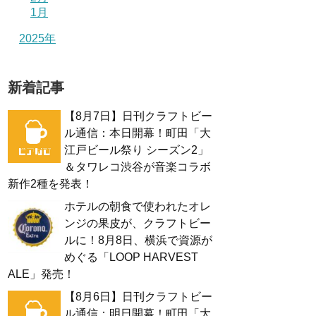
1月
2025年
新着記事
【8月7日】日刊クラフトビー
ル通信：本日開幕！町田「大
江戸ビール祭り シーズン2」
＆タワレコ渋谷が音楽コラボ
新作2種を発表！
ホテルの朝食で使われたオレ
ンジの果皮が、クラフトビー
ルに！8月8日、横浜で資源が
めぐる「LOOP HARVEST
ALE」発売！
【8月6日】日刊クラフトビー
ル通信：明日開幕！町田「大