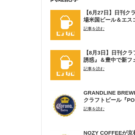
【6月27日】日刊
場米国ビール＆エス
記事を読む
【8月3日】日刊ク
誘惑』＆豊中で新フェ
記事を読む
GRANDLINE B
クラフトビール『PON
記事を読む
NOZY COFFEEが京都