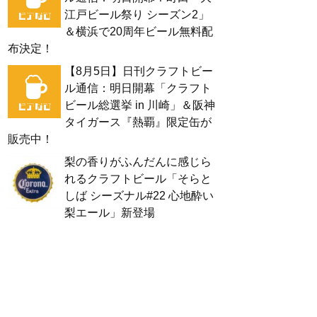
江戸ビール祭り シーズン2」
＆横浜で20周年ビール無料配
布決定！
【8月5日】日刊クラフトビー
ル通信：明日開幕「クラフト
ビール総選挙 in 川崎」＆阪神
タイガース『熱覇』限定缶が
販売中！
梨の香りがふんだんに感じら
れるクラフトビール「そらと
しば シーズナル#22 心地酔い
梨エール」新登場