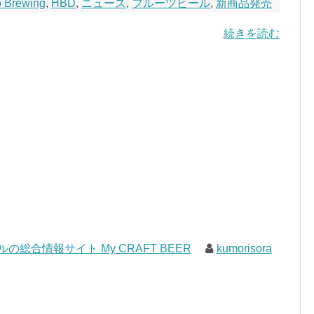
ó Brewing
,
HBD
,
ニュース
,
フルーツビール
,
新商品発売
続きを読む
の総合情報サイト My CRAFT BEER
kumorisora