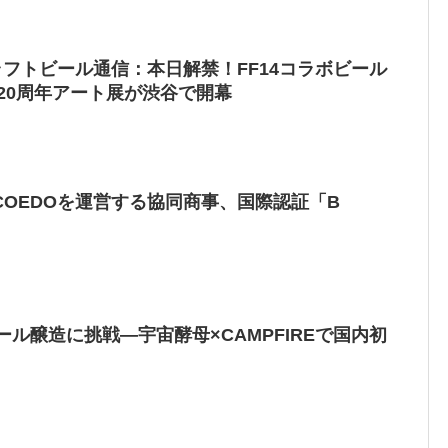
ラフトビール通信：本日解禁！FF14コラボビール
er」20周年アート展が渋谷で開幕
OEDOを運営する協同商事、国際認証「B
でビール醸造に挑戦—宇宙酵母×CAMPFIREで国内初