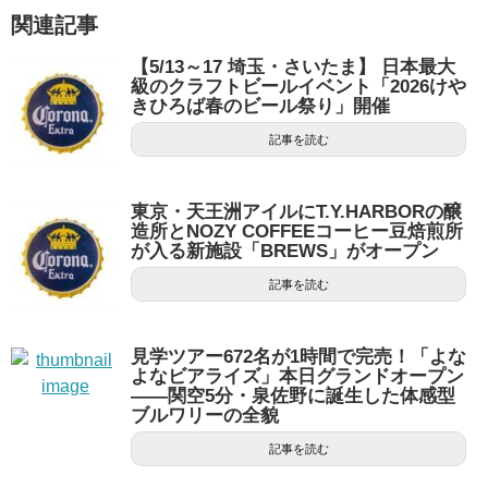
関連記事
【5/13～17 埼玉・さいたま】 日本最大
級のクラフトビールイベント「2026けや
きひろば春のビール祭り」開催
記事を読む
東京・天王洲アイルにT.Y.HARBORの醸
造所とNOZY COFFEEコーヒー豆焙煎所
が入る新施設「BREWS」がオープン
記事を読む
見学ツアー672名が1時間で完売！「よな
よなビアライズ」本日グランドオープン
——関空5分・泉佐野に誕生した体感型
ブルワリーの全貌
記事を読む