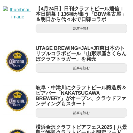
【4月24日】日刊クラフトビール通信：
本日開幕！136種が集う「BBW名古屋」
＆明日から代々木で日韓コラボ
記事を読む
UTAGE BREWING×JAL×JR東日本のト
リプルコラボビール「山形県産さくらん
ぼクラフトラガー」を発売
記事を読む
岐阜・中津川にクラフトビール醸造所＆
ビアバー「NAKATSUGAWA
BREWERY」がオープン、クラウドファ
ンディングもスタート
記事を読む
横浜金沢クラフトビアフェス2025｜八景
島で海風クラフトビール＆限定フード