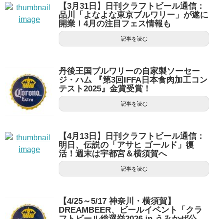
【3月31日】日刊クラフトビール通信：
品川「よなよな東京ブルワリー」が遂に
開業！4月の注目フェス情報も
記事を読む
丹後王国ブルワリーの自家製ソーセー
ジ・ハム 『第3回IFFA日本食肉加工コン
テスト2025』金賞受賞！
記事を読む
【4月13日】日刊クラフトビール通信：
明日、伝説の「アサヒ ゴールド」復
活！週末は宇都宮＆横須賀へ
記事を読む
【4/25～5/17 神奈川・横須賀】
DREAMBEER、ビールイベント「クラ
フトビール総選挙2026 in うみかぜ公