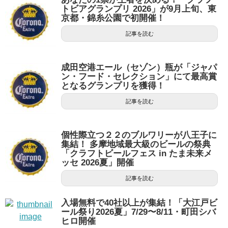
トビアグランプリ 2026」が9月上旬、東
京都・錦糸公園で初開催！
記事を読む
成田空港エール（セゾン）瓶が「ジャパ
ン・フード・セレクション」にて最高賞
となるグランプリを獲得！
記事を読む
個性際立つ２２のブルワリーが八王子に
集結！ 多摩地域最大級のビールの祭典
「クラフトビールフェス in たま未来メ
ッセ 2026夏」開催
記事を読む
入場無料で40社以上が集結！「大江戸ビ
ール祭り2026夏」7/29〜8/11・町田シバ
ヒロ開催