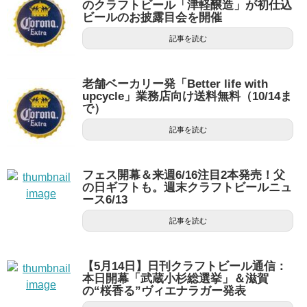
のクラフトビール「津軽醸造」が初仕込
ビールのお披露目会を開催
記事を読む
老舗ベーカリー発「Better life with
upcycle」業務店向け送料無料（10/14ま
で）
記事を読む
フェス開幕＆来週6/16注目2本発売！父
の日ギフトも。週末クラフトビールニュ
ース6/13
記事を読む
【5月14日】日刊クラフトビール通信：
本日開幕「武蔵小杉総選挙」＆滋賀
の“桜香る”ヴィエナラガー発表