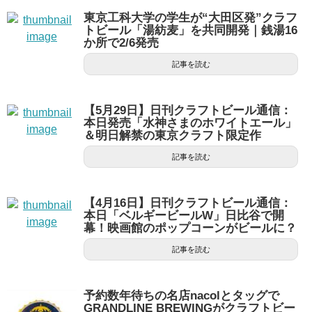
東京工科大学の学生が“大田区発”クラフ
トビール「湯紡麦」を共同開発｜銭湯16
か所で2/6発売
記事を読む
【5月29日】日刊クラフトビール通信：
本日発売「水神さまのホワイトエール」
＆明日解禁の東京クラフト限定作
記事を読む
【4月16日】日刊クラフトビール通信：
本日「ベルギービールW」日比谷で開
幕！映画館のポップコーンがビールに？
記事を読む
予約数年待ちの名店nacolとタッグで
GRANDLINE BREWINGがクラフトビー