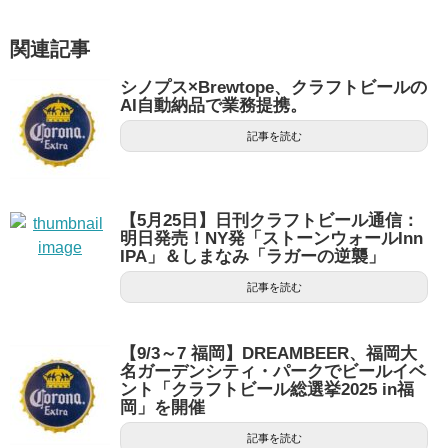
関連記事
シノプス×Brewtope、クラフトビールの
AI自動納品で業務提携。
記事を読む
【5月25日】日刊クラフトビール通信：
明日発売！NY発「ストーンウォールInn
IPA」＆しまなみ「ラガーの逆襲」
記事を読む
【9/3～7 福岡】DREAMBEER、福岡大
名ガーデンシティ・パークでビールイベ
ント「クラフトビール総選挙2025 in福
岡」を開催
記事を読む