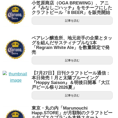
小笠原商店（OGA BREWING）、アニ
メ『みなしごハッチ』をモチーフにした
クラフトビール「8 BEER」を販売開始
記事を読む
ベアレン醸造所、地元岩手の企業とタッ
グを組んだサスティナブルな1本
「Regrain White Ale」を数量限定で発
売
記事を読む
【7月27日】日刊クラフトビール通信：
本日発売！月と太陽ブルーイング
『Hoppy Saison』＆明後日開幕「大江
戸ビール祭り2026夏」
記事を読む
東京・丸の内「Marunouchi
Happ.STORE」が月額制のクラフトビー
ルサブスクプランを本格スタート