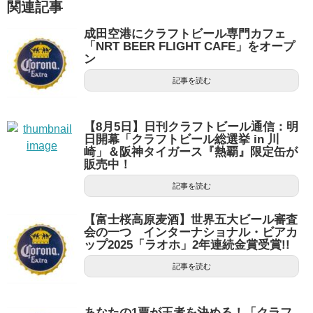
関連記事
成田空港にクラフトビール専門カフェ
「NRT BEER FLIGHT CAFE」をオープ
ン
記事を読む
【8月5日】日刊クラフトビール通信：明
日開幕「クラフトビール総選挙 in 川
崎」＆阪神タイガース『熱覇』限定缶が
販売中！
記事を読む
【富士桜高原麦酒】世界五大ビール審査
会の一つ インターナショナル・ビアカ
ップ2025「ラオホ」2年連続金賞受賞!!
記事を読む
あなたの1票が王者を決める！「クラフ