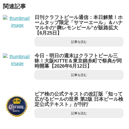
関連記事
日刊クラフトビール通信：本日解禁！ホ
ームタップ限定「サマーエール」＆ハナ
マルキの“麹レモンビール”が販路拡大
【6月25日】
記事を読む
今日・明日の週末はクラフトビール三
昧！大阪KITTE＆東京錦糸町で祭典が同
時開幕【2026年6月12日】
記事を読む
ビア検の公式テキストの改訂版「知って
広がるビールの世界 第2版 日本ビール検
定公式テキスト」が刊行
記事を読む