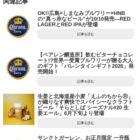
関連記事
OK!!広島×しまなみブルワリー×HNB
の“真っ赤なビール”が10/10発売—RED
LAGERとRED IPAが登場
記事を読む
【ベアレン醸造所】飲むビターチョコレ
ート!?世界一受賞ブルワリーが贈る大人
のギフト「バレンタインギフト2026」発
売開始！
記事を読む
生姜と北海道産小麦「えふのちからⓇ」
が織りなす爽快でスパイシーなクラフト
ビール「そらとしば シーズナル#20 生
姜エール」6月下旬より登場
記事を読む
サンクトガーレン、お正月限定 一升瓶