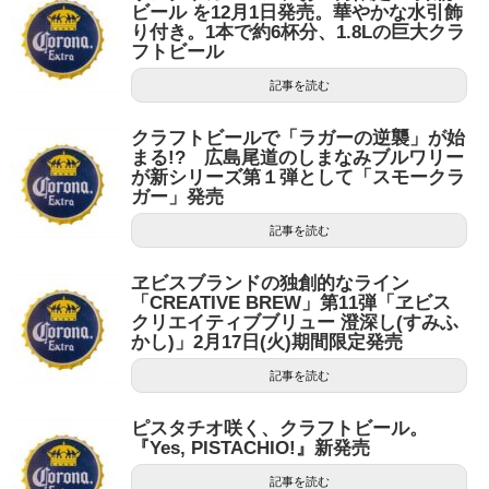
ビール を12月1日発売。華やかな水引飾
り付き。1本で約6杯分、1.8Lの巨大クラ
フトビール
記事を読む
クラフトビールで「ラガーの逆襲」が始
まる!? 広島尾道のしまなみブルワリー
が新シリーズ第１弾として「スモークラ
ガー」発売
記事を読む
ヱビスブランドの独創的なライン
「CREATIVE BREW」第11弾「ヱビス
クリエイティブブリュー 澄深し(すみふ
かし)」2月17日(火)期間限定発売
記事を読む
ピスタチオ咲く、クラフトビール。
『Yes, PISTACHIO!』新発売
記事を読む