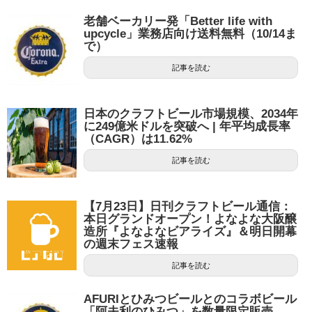
老舗ベーカリー発「Better life with
upcycle」業務店向け送料無料（10/14ま
で）
記事を読む
日本のクラフトビール市場規模、2034年
に249億米ドルを突破へ | 年平均成長率
（CAGR）は11.62%
記事を読む
【7月23日】日刊クラフトビール通信：
本日グランドオープン！よなよな大阪醸
造所『よなよなビアライズ』＆明日開幕
の週末フェス速報
記事を読む
AFURIとひみつビールとのコラボビール
「阿夫利のひみつ」を数量限定販売