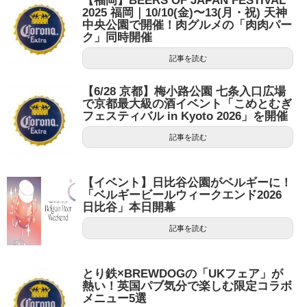
【福岡】BEERS OF JAPAN FESTIVAL
2025 福岡｜10/10(金)〜13(月・祝) 天神
中央公園で開催！肉グルメの「肉肉パー
ク」同時開催
記事を読む
【6/28 京都】梅小路公園 七条入口広場
で京都最大級の酒イベント「こめとむぎ
フェスティバル in Kyoto 2026」を開催
記事を読む
【イベント】日比谷公園がベルギーに！
「ベルギービールウィークエンド2026
日比谷」本日開幕
記事を読む
とり鉄×BREWDOGの「UKフェア」が
熱い！英国パブ気分で楽しむ限定コラボ
メニュー5選