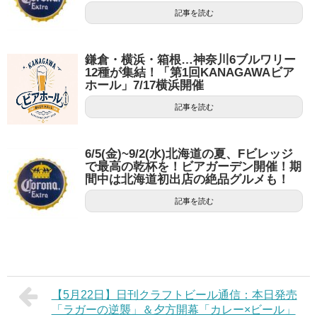
記事を読む
鎌倉・横浜・箱根…神奈川6ブルワリー
12種が集結！「第1回KANAGAWAビア
ホール」7/17横浜開催
記事を読む
6/5(金)~9/2(水)北海道の夏、Fビレッジ
で最高の乾杯を！ビアガーデン開催！期
間中は北海道初出店の絶品グルメも！
記事を読む
【5月22日】日刊クラフトビール通信：本日発売
「ラガーの逆襲」＆夕方開幕「カレー×ビール」