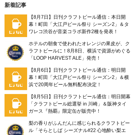
新着記事
【8月7日】日刊クラフトビール通信：本日開
幕！町田「大江戸ビール祭り シーズン2」＆タ
ワレコ渋谷が音楽コラボ新作2種を発表！
ホテルの朝食で使われたオレンジの果皮が、ク
ラフトビールに！8月8日、横浜で資源がめぐる
「LOOP HARVEST ALE」発売！
【8月6日】日刊クラフトビール通信：明日開
幕！町田「大江戸ビール祭り シーズン2」＆横
浜で20周年ビール無料配布決定！
【8月5日】日刊クラフトビール通信：明日開幕
「クラフトビール総選挙 in 川崎」＆阪神タイ
ガース『熱覇』限定缶が販売中！
梨の香りがふんだんに感じられるクラフトビー
ル「そらとしば シーズナル#22 心地酔い梨エ