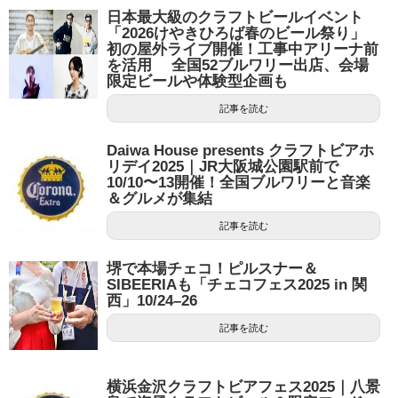
日本最大級のクラフトビールイベント
「2026けやきひろば春のビール祭り」
初の屋外ライブ開催！工事中アリーナ前
を活用 全国52ブルワリー出店、会場
限定ビールや体験型企画も
記事を読む
Daiwa House presents クラフトビアホ
リデイ2025｜JR大阪城公園駅前で
10/10〜13開催！全国ブルワリーと音楽
＆グルメが集結
記事を読む
堺で本場チェコ！ピルスナー＆
SIBEERIAも「チェコフェス2025 in 関
西」10/24–26
記事を読む
横浜金沢クラフトビアフェス2025｜八景