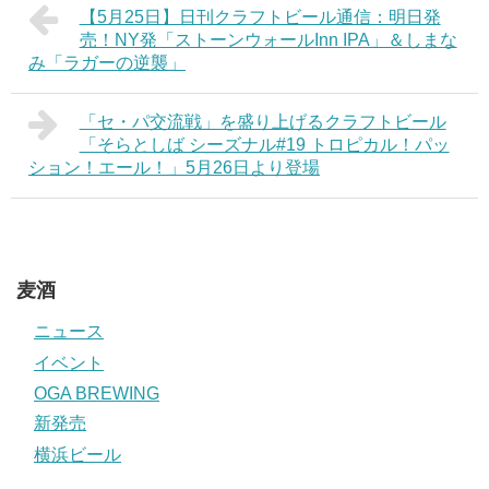
【5月25日】日刊クラフトビール通信：明日発
売！NY発「ストーンウォールInn IPA」＆しまな
み「ラガーの逆襲」
「セ・パ交流戦」を盛り上げるクラフトビール
「そらとしば シーズナル#19 トロピカル！パッ
ション！エール！」5月26日より登場
麦酒
ニュース
イベント
OGA BREWING
新発売
横浜ビール