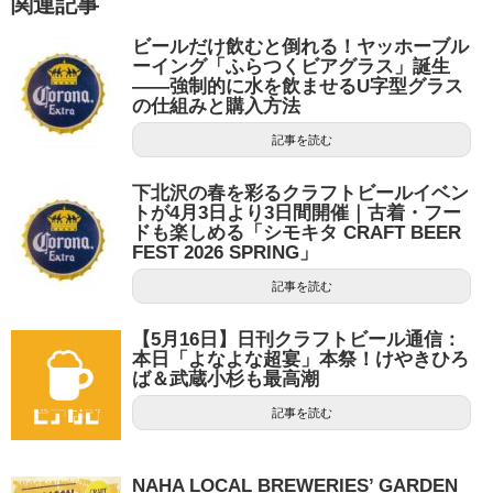
関連記事
ビールだけ飲むと倒れる！ヤッホーブル
ーイング「ふらつくビアグラス」誕生
——強制的に水を飲ませるU字型グラス
の仕組みと購入方法
記事を読む
下北沢の春を彩るクラフトビールイベン
トが4月3日より3日間開催｜古着・フー
ドも楽しめる「シモキタ CRAFT BEER
FEST 2026 SPRING」
記事を読む
【5月16日】日刊クラフトビール通信：
本日「よなよな超宴」本祭！けやきひろ
ば＆武蔵小杉も最高潮
記事を読む
NAHA LOCAL BREWERIES’ GARDEN