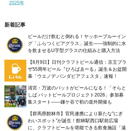
2025年
新着記事
ビールだけ飲むと倒れる！ヤッホーブルーイン
グ「ふらつくビアグラス」誕生——強制的に水
を飲ませるU字型グラスの仕組みと購入方法
【8月9日】日刊クラフトビール通信：京王プラ
ザ55周年ビール『ひろばゑーる』誕生＆お盆開
幕「ウエノデ.パンダビアフェスタ」速報！
清宮・万波のバットがビールになる！「そらと
しば バットビールプロジェクト2026」参加募
集スタート——鎌ケ谷で初の道外開催も
【群馬県館林市】官民連携により新たな”にぎ
わいスポット”が誕生！館林駅西口駅前広場
に、クラフトビールを堪能できる飲食施設「遠