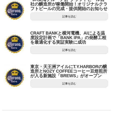
社の醸造所が稼働開始！オリジナルクラ
フトビールの完成・提供開始のお知らせ
記事を読む
CRAFT BANKと横河電機、AIによる温
度設定計画で「BANK IPA」の発酵工程
を最適化する実証実験に成功
記事を読む
東京・天王洲アイルにT.Y.HARBORの醸
造所とNOZY COFFEEコーヒー豆焙煎所
が入る新施設「BREWS」がオープン
記事を読む