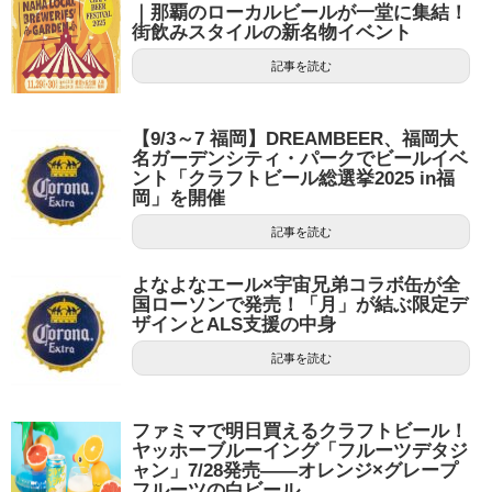
｜那覇のローカルビールが一堂に集結！
街飲みスタイルの新名物イベント
記事を読む
【9/3～7 福岡】DREAMBEER、福岡大
名ガーデンシティ・パークでビールイベ
ント「クラフトビール総選挙2025 in福
岡」を開催
記事を読む
よなよなエール×宇宙兄弟コラボ缶が全
国ローソンで発売！「月」が結ぶ限定デ
ザインとALS支援の中身
記事を読む
ファミマで明日買えるクラフトビール！
ヤッホーブルーイング「フルーツデタジ
ャン」7/28発売——オレンジ×グレープ
フルーツの白ビール