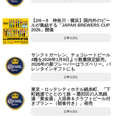
【2/6～8 神奈川・横浜】国内外のビー
ルが集結する「JAPAN BREWERS CUP
2026」開催
記事を読む
サンクトガーレン、チョコレートビール
4種を2026年1月9日より数量限定販売。
2026年の新フレーバーはラズベリー。バ
レンタインギフトにも
記事を読む
東京・ロッテシティホテル錦糸町、「下
町銭湯でととのう旅 ～墨田区の人気銭
湯「黄金湯」入浴券＆クラフトビール付
きプラン～（朝食付き）」発売
記事を読む