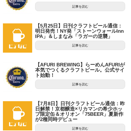
記事を読む
【5月25日】日刊クラフトビール通信：
明日発売！NY発「ストーンウォールInn
IPA」＆しまなみ「ラガーの逆襲」
記事を読む
【AFURI BREWING】らーめんAFURIが
本気でつくるクラフトビール。公式サイ
ト始動！
記事を読む
【7月8日】日刊クラフトビール通信：昨
日解禁！京都醸造×リカマンの希少ホッ
プ限定缶＆オリオン「75BEER」夏新作
が2種同時デビュー
記事を読む