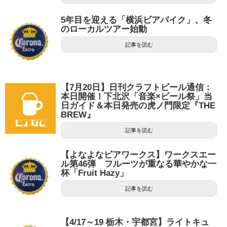
5年目を迎える「横浜ビアバイク」、冬
のローカルツアー始動
記事を読む
【7月20日】日刊クラフトビール通信：
本日開催！下北沢「音楽×ビール祭」当
日ガイド＆本日発売の虎ノ門限定『THE
BREW』
記事を読む
【よなよなビアワークス】ワークスエー
ル第46弾 フルーツが重なる華やかな一
杯「Fruit Hazy」
記事を読む
【4/17～19 栃木・宇都宮】ライトキュ