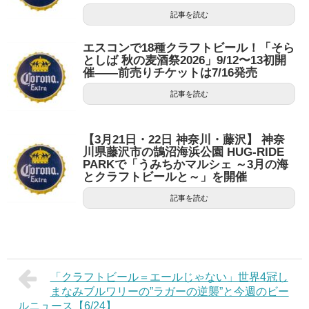
記事を読む
エスコンで18種クラフトビール！「そら
としば 秋の麦酒祭2026」9/12〜13初開
催——前売りチケットは7/16発売
記事を読む
【3月21日・22日 神奈川・藤沢】 神奈
川県藤沢市の鵠沼海浜公園 HUG-RIDE
PARKで「うみちかマルシェ ～3月の海
とクラフトビールと～」を開催
記事を読む
「クラフトビール＝エールじゃない」世界4冠し
まなみブルワリーの”ラガーの逆襲”と今週のビー
ルニュース【6/24】