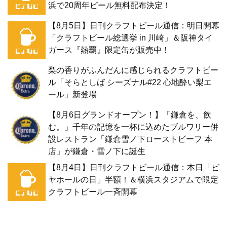
浜で20周年ビール無料配布決定！
【8月5日】日刊クラフトビール通信：明日開幕
「クラフトビール総選挙 in 川崎」＆阪神タイ
ガース『熱覇』限定缶が販売中！
梨の香りがふんだんに感じられるクラフトビー
ル「そらとしば シーズナル#22 心地酔い梨エ
ール」新登場
【8月6日グランドオープン！】「鎌倉を、飲
む。」千年の記憶を一杯に込めたブルワリー併
設レストラン「鎌倉雪ノ下ローストビーフ 本
店」が鎌倉・雪ノ下に誕生
【8月4日】日刊クラフトビール通信：本日「ビ
ヤホールの日」半額！＆横浜スタジアムで限定
クラフトビール一斉開幕