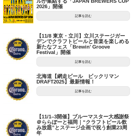
ルが集結する「JAPAN BREWERS CUP
2026」開催
記事を読む
【11/8 東京・立川】立川ステージガー
デンでクラフトビールと音楽を楽しめる
新たなフェス「Brewin’ Groove
Festival」開催
記事を読む
北海道【網走ビール ビックリマン
DRAFT2025】最新情報！
記事を読む
【11/1–3開催】ブルーマスター大感謝祭
＠ららぽーと福岡｜“クラフトビール飲
み放題”とステージ企画で祝う創業23周
年