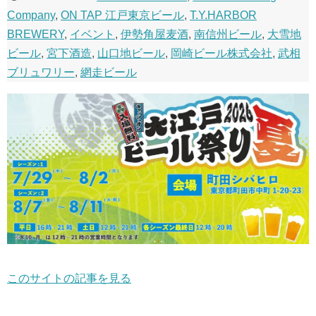
Company
,
ON TAP 江戸東京ビール
,
T.Y.HARBOR
BREWERY
,
イベント
,
伊勢角屋麦酒
,
南信州ビール
,
大雪地
ビール
,
宮下酒造
,
山口地ビール
,
岡崎ビール株式会社
,
武相
ブリュワリー
,
網走ビール
このサイトの記事を見る