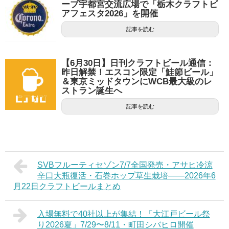
ーブ宇都宮交流広場で「栃木クラフトビ
アフェスタ2026」を開催
記事を読む
【6月30日】日刊クラフトビール通信：
昨日解禁！エスコン限定「鮭節ビール」
＆東京ミッドタウンにWCB最大級のレ
ストラン誕生へ
記事を読む
SVBフルーティセゾン7/7全国発売・アサヒ冷涼
辛口大瓶復活・石巻ホップ草生栽培——2026年6
月22日クラフトビールまとめ
入場無料で40社以上が集結！「大江戸ビール祭
り2026夏」7/29〜8/11・町田シバヒロ開催