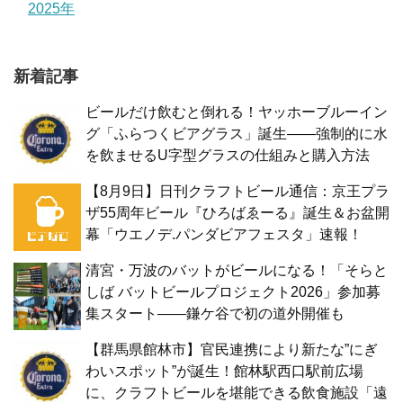
2025年
新着記事
ビールだけ飲むと倒れる！ヤッホーブルーイン
グ「ふらつくビアグラス」誕生——強制的に水
を飲ませるU字型グラスの仕組みと購入方法
【8月9日】日刊クラフトビール通信：京王プラ
ザ55周年ビール『ひろばゑーる』誕生＆お盆開
幕「ウエノデ.パンダビアフェスタ」速報！
清宮・万波のバットがビールになる！「そらと
しば バットビールプロジェクト2026」参加募
集スタート——鎌ケ谷で初の道外開催も
【群馬県館林市】官民連携により新たな”にぎ
わいスポット”が誕生！館林駅西口駅前広場
に、クラフトビールを堪能できる飲食施設「遠