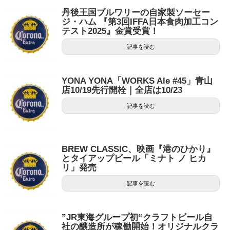
丹後王国ブルワリーの自家製ソーセー
ジ・ハム 『第3回IFFA日本食肉加工コン
テスト2025』金賞受賞！
記事を読む
YONA YONA「WORKS Ale #45」青山
店10/19先行開栓｜全店は10/23
記事を読む
BREW CLASSIC、映画『港のひかり』
とタイアップビール「ミナト ノ ヒカ
リ」発売
記事を読む
”JR東海グループ初“クラフトビール自
社の醸造所が稼働開始！オリジナルクラ