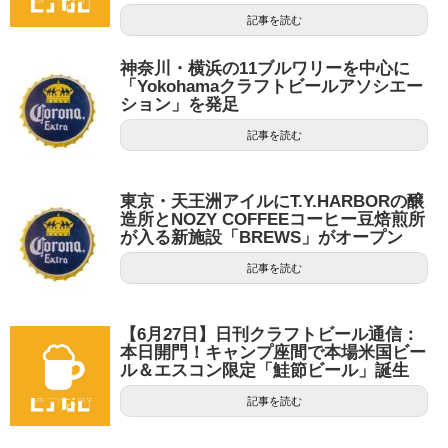
記事を読む
神奈川・横浜の11ブルワリーを中心に
「Yokohamaクラフトビールアソシエー
ション」を発足
記事を読む
東京・天王洲アイルにT.Y.HARBORの醸
造所とNOZY COFFEEコーヒー豆焙煎所
が入る新施設「BREWS」がオープン
記事を読む
【6月27日】日刊クラフトビール通信：
本日開門！キャンプ座間で本場米国ビー
ル＆エスコン限定「鮭節ビール」誕生
記事を読む