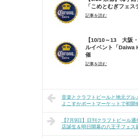
「こめとむぎフェスティバ
記事を読む
【10/10～13 
ルイベント「Daiwa 
催
記事を読む
音楽とクラフトビールと地元グルメ
よこすかポートマーケットで初開
【7月9日】日刊クラフトビール
店誕生＆明日開幕の八王子フェス