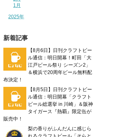
1月
2025年
新着記事
【8月6日】日刊クラフトビー
ル通信：明日開幕！町田「大
江戸ビール祭り シーズン2」
＆横浜で20周年ビール無料配
布決定！
【8月5日】日刊クラフトビー
ル通信：明日開幕「クラフト
ビール総選挙 in 川崎」＆阪神
タイガース『熱覇』限定缶が
販売中！
梨の香りがふんだんに感じら
れるクラフトビール「そらと