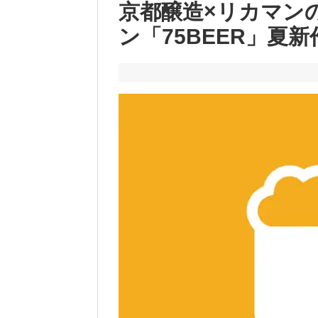
京都醸造×リカマン
ン「75BEER」夏