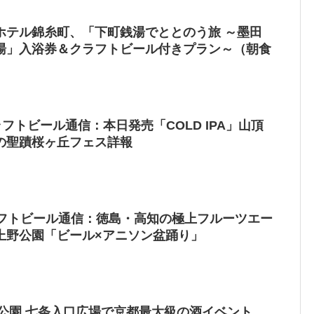
ホテル錦糸町、「下町銭湯でととのう旅 ～墨田
湯」入浴券＆クラフトビール付きプラン～（朝食
ラフトビール通信：本日発売「COLD IPA」山頂
の聖蹟桜ヶ丘フェス詳報
ラフトビール通信：徳島・高知の極上フルーツエー
上野公園「ビール×アニソン盆踊り」
小路公園 七条入口広場で京都最大級の酒イベント