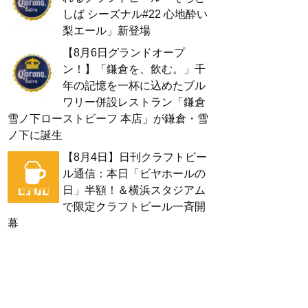
しば シーズナル#22 心地酔い
梨エール」新登場
【8月6日グランドオープ
ン！】「鎌倉を、飲む。」千
年の記憶を一杯に込めたブル
ワリー併設レストラン「鎌倉
雪ノ下ローストビーフ 本店」が鎌倉・雪
ノ下に誕生
【8月4日】日刊クラフトビー
ル通信：本日「ビヤホールの
日」半額！＆横浜スタジアム
で限定クラフトビール一斉開
幕