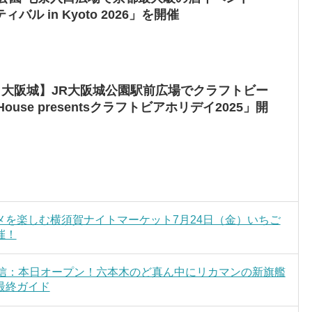
ル in Kyoto 2026」を開催
大阪・大阪城】JR大阪城公園駅前広場でクラフトビー
House presentsクラフトビアホリデイ2025」開
を楽しむ横須賀ナイトマーケット7月24日（金）いちご
催！
通信：本日オープン！六本木のど真ん中にリカマンの新旗艦
最終ガイド