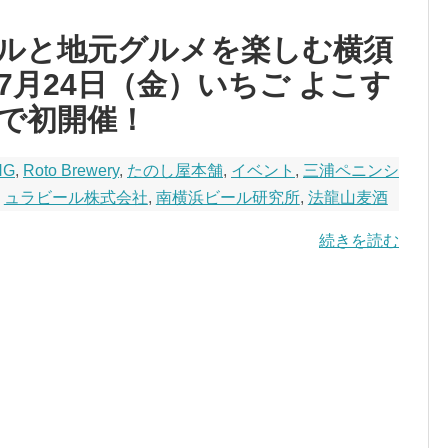
ルと地元グルメを楽しむ横須
月24日（金）いちご よこす
で初開催！
NG
,
Roto Brewery
,
たのし屋本舗
,
イベント
,
三浦ペニンシ
ュラビール株式会社
,
南横浜ビール研究所
,
法龍山麦酒
続きを読む