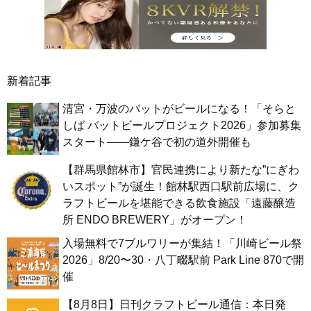
新着記事
清宮・万波のバットがビールになる！「そらと
しば バットビールプロジェクト2026」参加募集
スタート——鎌ケ谷で初の道外開催も
【群馬県館林市】官民連携により新たな”にぎわ
いスポット”が誕生！館林駅西口駅前広場に、ク
ラフトビールを堪能できる飲食施設「遠藤醸造
所 ENDO BREWERY」がオープン！
入場無料で7ブルワリーが集結！「川崎ビール祭
2026」8/20〜30・八丁畷駅前 Park Line 870で開
催
【8月8日】日刊クラフトビール通信：本日発