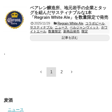
ベアレン醸造所、地元岩手の企業とタッ
グを組んだサスティナブルな1本
「Regrain White Ale」を数量限定で発売
2025/11/29
Regrain White Ale
,
コラボビール
,
サスティナブル
,
ニュース
,
ベルジャンヴィット
,
ホワ
イトエール
,
数量限定
,
新商品発売
,
限定
記事を読む
・
1
2
麦酒
ニュース