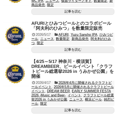
WC IPA
,
ニュース
,
仮面ライダーアギト
,
数量限定
,
新
商品発売
,
限定
記事を読む
AFURIとひみつビールとのコラボビール
「阿夫利のひみつ」を数量限定販売
2026/5/17
AFURI
,
Yuzu Sansho IPA
,
ひみつビ
ール
,
ニュース
,
数量限定
,
新商品発売
,
阿夫利のひみ
つ
,
限定
記事を読む
【4/25～5/17 神奈川・横須賀】
DREAMBEER、ビールイベント「クラフ
トビール総選挙2026 in うみかぜ公園」を
開催
2026/4/17
2026年4月に開催されるクラフトビ
ールイベント
,
2026年5月に開催されるクラフトビール
イベント
,
DREAM BEER
,
EARLY SUMMER FESTA
2026 -Music and Beer-
,
イベント
,
クラフトビール総選
挙2026 in うみかぜ公園
,
ニュース
,
横浜ビール
,
純烈ビ
ール
,
限定
記事を読む