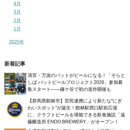
4月
3月
2月
1月
2025年
新着記事
清宮・万波のバットがビールになる！「そらと
しば バットビールプロジェクト2026」参加募
集スタート——鎌ケ谷で初の道外開催も
【群馬県館林市】官民連携により新たな”にぎ
わいスポット”が誕生！館林駅西口駅前広場
に、クラフトビールを堪能できる飲食施設「遠
藤醸造所 ENDO BREWERY」がオープン！