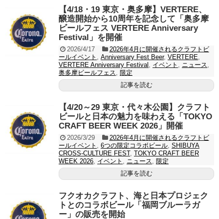
【4/18・19 東京・奥多摩】VERTERE、
醸造開始から10周年を記念して「奥多摩
ビールフェス VERTERE Anniversary
Festival」を開催
2026/4/17
2026年4月に開催されるクラフトビ
ールイベント
,
Anniversary Fest Beer
,
VERTERE
,
VERTERE Anniversary Festival
,
イベント
,
ニュース
,
奥多摩ビールフェス
,
限定
記事を読む
【4/20～29 東京・代々木公園】クラフト
ビールと日本の魅力を味わえる「TOKYO
CRAFT BEER WEEK 2026」開催
2026/3/29
2026年4月に開催されるクラフトビ
ールイベント
,
6つの限定コラボビール
,
SHIBUYA
CROSS-CULTURE FEST
,
TOKYO CRAFT BEER
WEEK 2026
,
イベント
,
ニュース
,
限定
記事を読む
フクオカクラフト、海と日本プロジェク
トとのコラボビール「福岡ブルーラガ
ー」の販売を開始