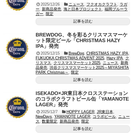
2025/12/26
ニュース
,
フクオカクラフト
,
ラガ
ー
,
新商品発売
,
海と日本プロジェクト
,
福岡ブルーラ
ガー
,
限定
記事を読む
BREWDOG、冬を彩るクリスマスマーケ
ット限定ビール「CHRISTMAS HAZY
IPA」発売
2025/12/15
BrewDog
,
CHRISTMAS HAZY IPA
,
FUKUOKA CHRISTMAS ADVENT 2025
,
Hazy IPA
,
ク
リスマス
,
クリスマスマーケット2025
,
ニュース
,
新商
品発売
,
渋谷クリスマスマーケット2025～MIYASHITA
PARK Christmas～
,
限定
記事を読む
ISEKADO×JR東日本クロスステーション
のコラボクラフトビール缶「YAMANOTE
LAGER」発売
2025/12/7
HOPPY LAGER
,
JR東日本
,
NewDays
,
YAMANOTE LAGER
,
コラボビール
,
ニュー
ス
,
数量限定
,
新商品発売
,
限定
記事を読む