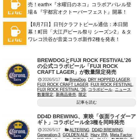
売！earth×『水曜日のネコ』コラボアパレル登
場＆『宇都宮オクトーバーフェスト』開幕！
【8月7日】日刊クラフトビール通信：本日開
幕！町田「大江戸ビール祭り シーズン2」＆タ
ワレコ渋谷が音楽コラボ新作2種を発表！
BREWDOGとFUJI ROCK FESTIVAL’26
の公式コラボビール「FUJI ROCK
CRAFT LAGER」が数量限定発売
2026/5/17
BrewDog
,
DRY HOPPED LAGER
,
FUJI ROCK CRAFT LAGER
,
FUJI ROCK FESTIVAL
,
FUJI ROCK FESTIVAL ‘26
,
コラボビール
,
ニュース
,
数量限定
,
新商品発売
,
限定
記事を読む
DD4D BREWING、東映「仮面ライダーア
ギト」コラボビール全3種を同時発売
2026/5/17
ALTERING
,
DD4D BREWING
,
Generation-3
,
GOLDEN ALE
,
Hazy IPA
,
Meta Factor
,