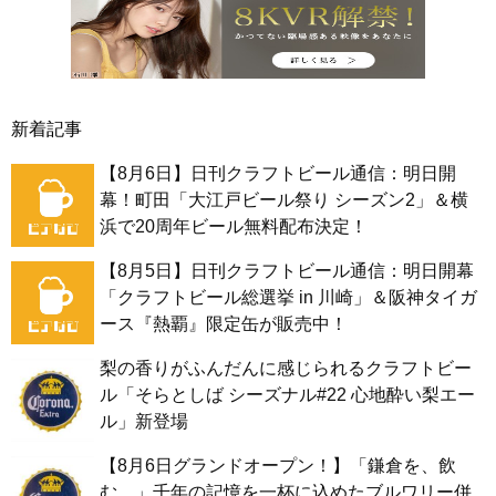
新着記事
【8月6日】日刊クラフトビール通信：明日開
幕！町田「大江戸ビール祭り シーズン2」＆横
浜で20周年ビール無料配布決定！
【8月5日】日刊クラフトビール通信：明日開幕
「クラフトビール総選挙 in 川崎」＆阪神タイガ
ース『熱覇』限定缶が販売中！
梨の香りがふんだんに感じられるクラフトビー
ル「そらとしば シーズナル#22 心地酔い梨エー
ル」新登場
【8月6日グランドオープン！】「鎌倉を、飲
む。」千年の記憶を一杯に込めたブルワリー併