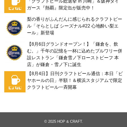
「クラフトビール総選挙 in 川崎」＆阪神タイ
ガース『熱覇』限定缶が販売中！
梨の香りがふんだんに感じられるクラフトビー
ル「そらとしば シーズナル#22 心地酔い梨エ
ール」新登場
【8月6日グランドオープン！】「鎌倉を、飲
む。」千年の記憶を一杯に込めたブルワリー併
設レストラン「鎌倉雪ノ下ローストビーフ 本
店」が鎌倉・雪ノ下に誕生
【8月4日】日刊クラフトビール通信：本日「ビ
ヤホールの日」半額！＆横浜スタジアムで限定
クラフトビール一斉開幕
© 2025
HOP & CRAFT
.