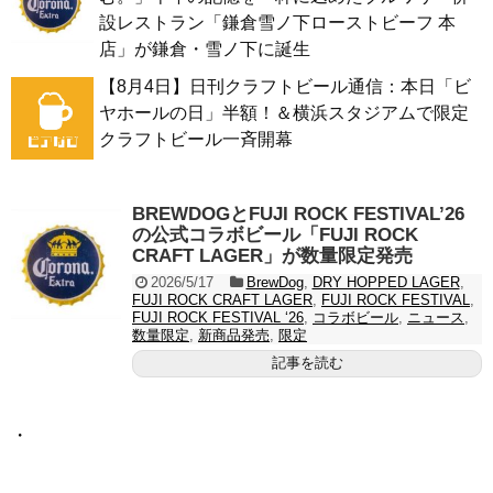
設レストラン「鎌倉雪ノ下ローストビーフ 本
店」が鎌倉・雪ノ下に誕生
【8月4日】日刊クラフトビール通信：本日「ビ
ヤホールの日」半額！＆横浜スタジアムで限定
クラフトビール一斉開幕
BREWDOGとFUJI ROCK FESTIVAL’26
の公式コラボビール「FUJI ROCK
CRAFT LAGER」が数量限定発売
2026/5/17
BrewDog
,
DRY HOPPED LAGER
,
FUJI ROCK CRAFT LAGER
,
FUJI ROCK FESTIVAL
,
FUJI ROCK FESTIVAL ‘26
,
コラボビール
,
ニュース
,
数量限定
,
新商品発売
,
限定
記事を読む
・