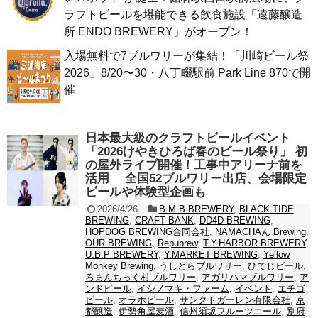
ラフトビールを堪能できる飲食施設「遠藤醸造
所 ENDO BREWERY」がオープン！
入場無料で7ブルワリーが集結！「川崎ビール祭
2026」8/20〜30・八丁畷駅前 Park Line 870で開
催
日本最大級のクラフトビールイベント
「2026けやきひろば春のビール祭り」 初
の屋外ライブ開催！工事中アリーナ前を
活用 全国52ブルワリー出店、会場限定
ビールや体験型企画も
2026/4/26
B.M.B BREWERY
,
BLACK TIDE
BREWING
,
CRAFT BANK
,
DD4D BREWING
,
HOPDOG BREWING合同会社
,
NAMACHAん Brewing
,
OUR BREWING
,
Repubrew
,
T.Y.HARBOR BREWERY
,
U.B.P BREWERY
,
Y.MARKET BREWING
,
Yellow
Monkey Brewing
,
うしとらブルワリー
,
ひでじビール
,
ろまんちっく村ブルワリー
,
アガリハマブルワリー
,
ア
ンドビール
,
イシノマキ・ファーム
,
イベント
,
エチゴ
ビール
,
オラホビール
,
サンクトガーレン有限会社
,
京
都醸造
,
伊勢角屋麦酒
,
信州須坂フルーツエール
,
別府