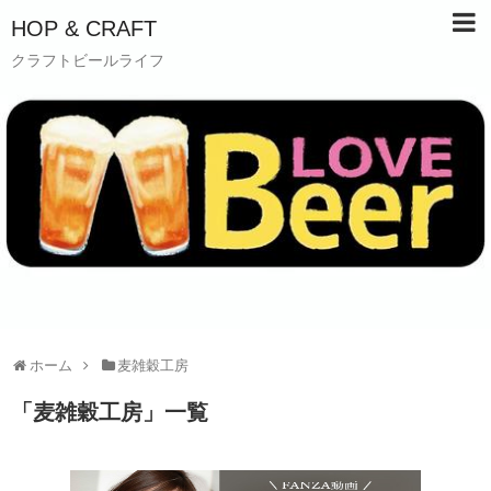
HOP & CRAFT
クラフトビールライフ
ホーム
麦雑穀工房
「
麦雑穀工房
」
一覧