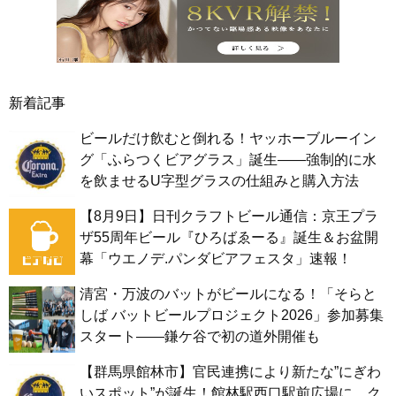
新着記事
ビールだけ飲むと倒れる！ヤッホーブルーイン
グ「ふらつくビアグラス」誕生——強制的に水
を飲ませるU字型グラスの仕組みと購入方法
【8月9日】日刊クラフトビール通信：京王プラ
ザ55周年ビール『ひろばゑーる』誕生＆お盆開
幕「ウエノデ.パンダビアフェスタ」速報！
清宮・万波のバットがビールになる！「そらと
しば バットビールプロジェクト2026」参加募集
スタート——鎌ケ谷で初の道外開催も
【群馬県館林市】官民連携により新たな”にぎわ
いスポット”が誕生！館林駅西口駅前広場に、ク