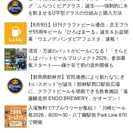
グ「ふらつくビアグラス」誕生——強制的に水
を飲ませるU字型グラスの仕組みと購入方法
【8月9日】日刊クラフトビール通信：京王プラ
ザ55周年ビール『ひろばゑーる』誕生＆お盆開
幕「ウエノデ.パンダビアフェスタ」速報！
清宮・万波のバットがビールになる！「そらと
しば バットビールプロジェクト2026」参加募
集スタート——鎌ケ谷で初の道外開催も
【群馬県館林市】官民連携により新たな”にぎ
わいスポット”が誕生！館林駅西口駅前広場
に、クラフトビールを堪能できる飲食施設「遠
藤醸造所 ENDO BREWERY」がオープン！
入場無料で7ブルワリーが集結！「川崎ビール
祭2026」8/20〜30・八丁畷駅前 Park Line 870
で開催