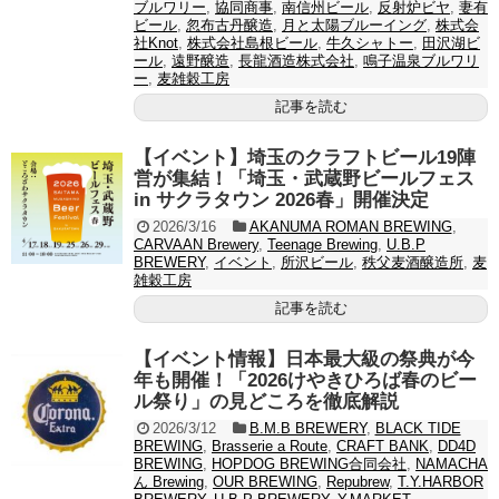
ブルワリー
,
協同商事
,
南信州ビール
,
反射炉ビヤ
,
妻有
ビール
,
忽布古丹醸造
,
月と太陽ブルーイング
,
株式会
社Knot
,
株式会社島根ビール
,
牛久シャトー
,
田沢湖ビ
ール
,
遠野醸造
,
長龍酒造株式会社
,
鳴子温泉ブルワリ
ー
,
麦雑穀工房
記事を読む
【イベント】埼玉のクラフトビール19陣
営が集結！「埼玉・武蔵野ビールフェス
in サクラタウン 2026春」開催決定
2026/3/16
AKANUMA ROMAN BREWING
,
CARVAAN Brewery
,
Teenage Brewing
,
U.B.P
BREWERY
,
イベント
,
所沢ビール
,
秩父麦酒醸造所
,
麦
雑穀工房
記事を読む
【イベント情報】日本最大級の祭典が今
年も開催！「2026けやきひろば春のビー
ル祭り」の見どころを徹底解説
2026/3/12
B.M.B BREWERY
,
BLACK TIDE
BREWING
,
Brasserie a Route
,
CRAFT BANK
,
DD4D
BREWING
,
HOPDOG BREWING合同会社
,
NAMACHA
ん Brewing
,
OUR BREWING
,
Repubrew
,
T.Y.HARBOR