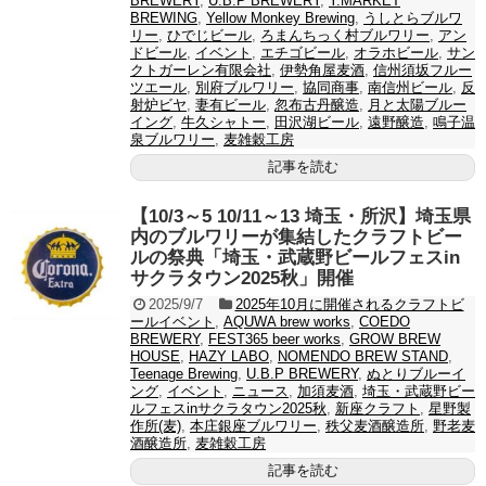
BREWERY
,
U.B.P BREWERY
,
Y.MARKET
BREWING
,
Yellow Monkey Brewing
,
うしとらブルワ
リー
,
ひでじビール
,
ろまんちっく村ブルワリー
,
アン
ドビール
,
イベント
,
エチゴビール
,
オラホビール
,
サン
クトガーレン有限会社
,
伊勢角屋麦酒
,
信州須坂フルー
ツエール
,
別府ブルワリー
,
協同商事
,
南信州ビール
,
反
射炉ビヤ
,
妻有ビール
,
忽布古丹醸造
,
月と太陽ブルー
イング
,
牛久シャトー
,
田沢湖ビール
,
遠野醸造
,
鳴子温
泉ブルワリー
,
麦雑穀工房
記事を読む
【10/3～5 10/11～13 埼玉・所沢】埼玉県
内のブルワリーが集結したクラフトビー
ルの祭典「埼玉・武蔵野ビールフェスin
サクラタウン2025秋」開催
2025/9/7
2025年10月に開催されるクラフトビ
ールイベント
,
AQUWA brew works
,
COEDO
BREWERY
,
FEST365 beer works
,
GROW BREW
HOUSE
,
HAZY LABO
,
NOMENDO BREW STAND
,
Teenage Brewing
,
U.B.P BREWERY
,
ぬとりブルーイ
ング
,
イベント
,
ニュース
,
加須麦酒
,
埼玉・武蔵野ビー
ルフェスinサクラタウン2025秋
,
新座クラフト
,
星野製
作所(麦)
,
本庄銀座ブルワリー
,
秩父麦酒醸造所
,
野老麦
酒醸造所
,
麦雑穀工房
記事を読む