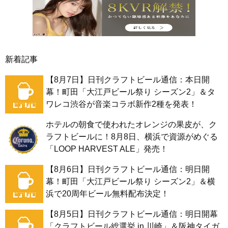
新着記事
【8月7日】日刊クラフトビール通信：本日開
幕！町田「大江戸ビール祭り シーズン2」＆タ
ワレコ渋谷が音楽コラボ新作2種を発表！
ホテルの朝食で使われたオレンジの果皮が、ク
ラフトビールに！8月8日、横浜で資源がめぐる
「LOOP HARVEST ALE」発売！
【8月6日】日刊クラフトビール通信：明日開
幕！町田「大江戸ビール祭り シーズン2」＆横
浜で20周年ビール無料配布決定！
【8月5日】日刊クラフトビール通信：明日開幕
「クラフトビール総選挙 in 川崎」＆阪神タイガ