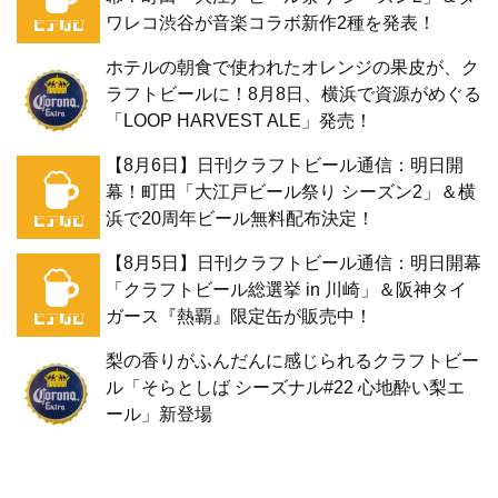
ワレコ渋谷が音楽コラボ新作2種を発表！
ホテルの朝食で使われたオレンジの果皮が、ク
ラフトビールに！8月8日、横浜で資源がめぐる
「LOOP HARVEST ALE」発売！
【8月6日】日刊クラフトビール通信：明日開
幕！町田「大江戸ビール祭り シーズン2」＆横
浜で20周年ビール無料配布決定！
【8月5日】日刊クラフトビール通信：明日開幕
「クラフトビール総選挙 in 川崎」＆阪神タイ
ガース『熱覇』限定缶が販売中！
梨の香りがふんだんに感じられるクラフトビー
ル「そらとしば シーズナル#22 心地酔い梨エ
ール」新登場