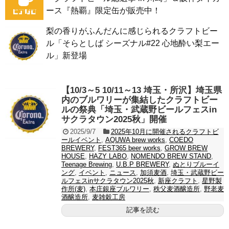
ース『熱覇』限定缶が販売中！
梨の香りがふんだんに感じられるクラフトビー
ル「そらとしば シーズナル#22 心地酔い梨エー
ル」新登場
【10/3～5 10/11～13 埼玉・所沢】埼玉県
内のブルワリーが集結したクラフトビー
ルの祭典「埼玉・武蔵野ビールフェスin
サクラタウン2025秋」開催
2025/9/7
2025年10月に開催されるクラフトビ
ールイベント
,
AQUWA brew works
,
COEDO
BREWERY
,
FEST365 beer works
,
GROW BREW
HOUSE
,
HAZY LABO
,
NOMENDO BREW STAND
,
Teenage Brewing
,
U.B.P BREWERY
,
ぬとりブルーイ
ング
,
イベント
,
ニュース
,
加須麦酒
,
埼玉・武蔵野ビー
ルフェスinサクラタウン2025秋
,
新座クラフト
,
星野製
作所(麦)
,
本庄銀座ブルワリー
,
秩父麦酒醸造所
,
野老麦
酒醸造所
,
麦雑穀工房
記事を読む