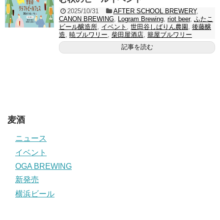
2025/10/31
AFTER SCHOOL BREWERY
,
CANON BREWING
,
Logram Brewing
,
riot beer
,
ふたこ
ビール醸造所
,
イベント
,
世田谷しばりん農園
,
後藤醸
造
,
暁ブルワリー
,
柴田屋酒店
,
籠屋ブルワリー
記事を読む
麦酒
ニュース
イベント
OGA BREWING
新発売
横浜ビール