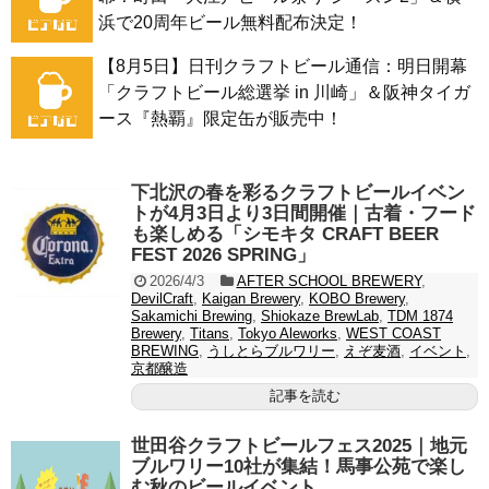
浜で20周年ビール無料配布決定！
【8月5日】日刊クラフトビール通信：明日開幕
「クラフトビール総選挙 in 川崎」＆阪神タイガ
ース『熱覇』限定缶が販売中！
下北沢の春を彩るクラフトビールイベン
トが4月3日より3日間開催｜古着・フード
も楽しめる「シモキタ CRAFT BEER
FEST 2026 SPRING」
2026/4/3
AFTER SCHOOL BREWERY
,
DevilCraft
,
Kaigan Brewery
,
KOBO Brewery
,
Sakamichi Brewing
,
Shiokaze BrewLab
,
TDM 1874
Brewery
,
Titans
,
Tokyo Aleworks
,
WEST COAST
BREWING
,
うしとらブルワリー
,
えぞ麦酒
,
イベント
,
京都醸造
記事を読む
世田谷クラフトビールフェス2025｜地元
ブルワリー10社が集結！馬事公苑で楽し
む秋のビールイベント