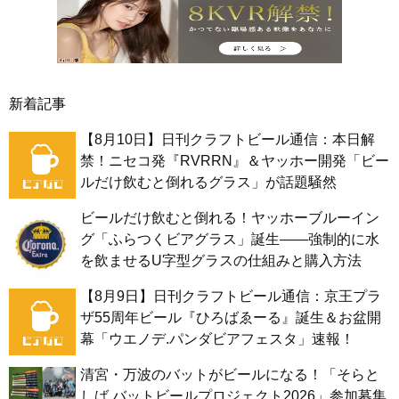
新着記事
【8月10日】日刊クラフトビール通信：本日解
禁！ニセコ発『RVRRN』＆ヤッホー開発「ビー
ルだけ飲むと倒れるグラス」が話題騒然
ビールだけ飲むと倒れる！ヤッホーブルーイン
グ「ふらつくビアグラス」誕生——強制的に水
を飲ませるU字型グラスの仕組みと購入方法
【8月9日】日刊クラフトビール通信：京王プラ
ザ55周年ビール『ひろばゑーる』誕生＆お盆開
幕「ウエノデ.パンダビアフェスタ」速報！
清宮・万波のバットがビールになる！「そらと
しば バットビールプロジェクト2026」参加募集