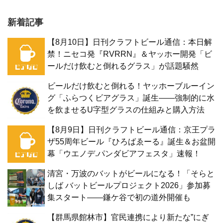
新着記事
【8月10日】日刊クラフトビール通信：本日解
禁！ニセコ発『RVRRN』＆ヤッホー開発「ビ
ールだけ飲むと倒れるグラス」が話題騒然
ビールだけ飲むと倒れる！ヤッホーブルーイン
グ「ふらつくビアグラス」誕生——強制的に水
を飲ませるU字型グラスの仕組みと購入方法
【8月9日】日刊クラフトビール通信：京王プラ
ザ55周年ビール『ひろばゑーる』誕生＆お盆開
幕「ウエノデ.パンダビアフェスタ」速報！
清宮・万波のバットがビールになる！「そらと
しば バットビールプロジェクト2026」参加募
集スタート——鎌ケ谷で初の道外開催も
【群馬県館林市】官民連携により新たな”にぎ