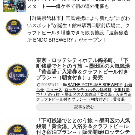
スタート——鎌ケ谷で初の道外開催も
【群馬県館林市】官民連携により新たな”にぎわ
いスポット”が誕生！館林駅西口駅前広場に、ク
ラフトビールを堪能できる飲食施設「遠藤醸造
所 ENDO BREWERY」がオープン！
東京・ロッテシティホテル錦糸町、「下
町銭湯でととのう旅 ～墨田区の人気銭湯
「黄金湯」入浴券＆クラフトビール付き
プラン～（朝食付き）」発売
2026/1/12
BATHE YOTSUME BREWERY
,
お知
らせ
,
ニュース
,
ロッテシティホテル錦糸町
,
下町銭湯
でととのう旅 ～墨田区の人気銭湯「黄金湯」入浴券＆
クラフトビール付きプラン～（朝食付き）
,
黄金湯
記事を読む
「下町銭湯でととのう旅 ～墨田区の人気
銭湯「黄金湯」入浴券＆クラフトビール
付き宿泊プラン～」販売開始/ロッテシテ