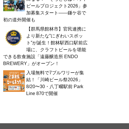
ビールプロジェクト2026」参
加募集スタート——鎌ケ谷で
初の道外開催も
【群馬県館林市】官民連携に
より新たな”にぎわいスポッ
ト”が誕生！館林駅西口駅前広
場に、クラフトビールを堪能
できる飲食施設「遠藤醸造所 ENDO
BREWERY」がオープン！
入場無料で7ブルワリーが集
結！「川崎ビール祭2026」
8/20〜30・八丁畷駅前 Park
Line 870で開催