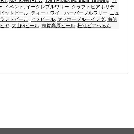
ERY
,
MAHOWBREW
,
Twin Peaks Mountain Brewing
,
う
ー
,
イベント
,
イーグレブルワリー
,
クラフトビアホリデ
ビットビール
,
ティー・ワイ・ハーバーブルワリー
,
ニュ
ランドビール
,
ヒメビール
,
ヤッホーブルーイング
,
南信
ビヤ
,
大山Gビール
,
志賀高原ビール
,
松江ビアへるん