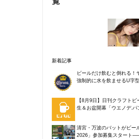
覧
新着記事
ビールだけ飲むと倒れる！
強制的に水を飲ませるU字
【8月9日】日刊クラフトビ
生＆お盆開幕「ウエノデ.
清宮・万波のバットがビー
2026」参加募集スタート