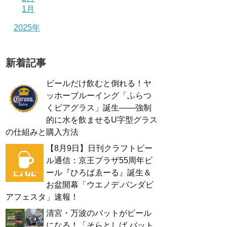
1月
2025年
新着記事
ビールだけ飲むと倒れる！ヤ
ッホーブルーイング「ふらつ
くビアグラス」誕生——強制
的に水を飲ませるU字型グラス
の仕組みと購入方法
【8月9日】日刊クラフトビー
ル通信：京王プラザ55周年ビ
ール『ひろばゑーる』誕生＆
お盆開幕「ウエノデ.パンダビ
アフェスタ」速報！
清宮・万波のバットがビール
になる！「そらとしば バット