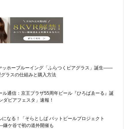
ヤッホーブルーイング「ふらつくビアグラス」誕生——
型グラスの仕組みと購入方法
ール通信：京王プラザ55周年ビール『ひろばゑーる』誕
パンダビアフェスタ」速報！
ルになる！「そらとしば バットビールプロジェクト
——鎌ケ谷で初の道外開催も