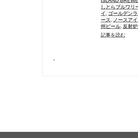
ISLAND BREW
しとらブルワリ
イ
,
ゴールデンラ
ース
,
ノースアイ
州ビール
,
反射炉
記事を読む
・