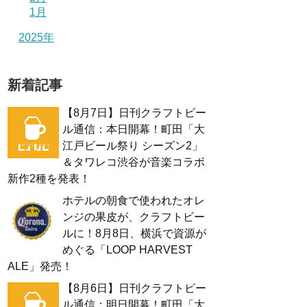
1月
2025年
新着記事
【8月7日】日刊クラフトビー
ル通信：本日開幕！町田「大
江戸ビール祭り シーズン2」
＆タワレコ渋谷が音楽コラボ
新作2種を発表！
ホテルの朝食で使われたオレ
ンジの果皮が、クラフトビー
ルに！8月8日、横浜で資源が
めぐる「LOOP HARVEST
ALE」発売！
【8月6日】日刊クラフトビー
ル通信：明日開幕！町田「大