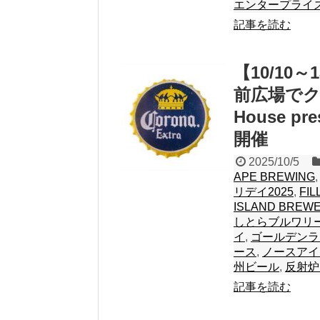
エンタープライ
記事を読む
【10/10
前広場でク
House 
開催
2025/10/5
APE BREWING
リデイ2025
,
FIL
ISLAND BREW
しとらブルワリ
イ
,
ゴールデンラ
ース
,
ノースアイ
州ビール
,
反射炉
記事を読む