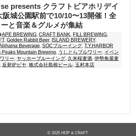
ouse presents クラフトビアホリデイ
R大阪城公園駅前で10/10〜13開催！全
リーと音楽＆グルメが集結
APE BREWING
,
CRAFT BANK
,
FILL BREWING
,
FT
,
Golden Rabbit Beer
,
ISLAND BREWERY
,
Niihama Beverage
,
SOCブルーイング
,
T.Y.HARBOR
 Peaks Mountain Brewing
,
うしとらブルワリー
,
イベン
ワリー
,
ヤッホーブルーイング
,
久米桜麦酒
,
伊勢角屋麦
,
反射炉ビヤ
,
株式会社島根ビール
,
玉村本店
© 2025
HOP & CRAFT
.