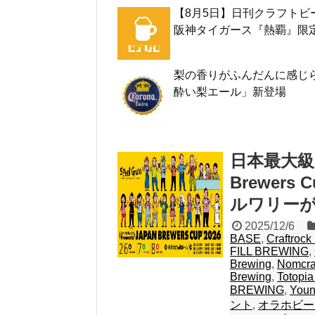
【8月5日】日刊クラフトビ
阪神タイガース『熱覇』限
梨の香りがふんだんに感じら
酔い梨エール」新登場
日本最大級
Brewer
ルワリー
2025/12/6
BASE
,
Craftrock
FILL BREWING
,
Brewing
,
Nomcra
Brewing
,
Totopia
BREWING
,
Youn
ント
,
オラホビー