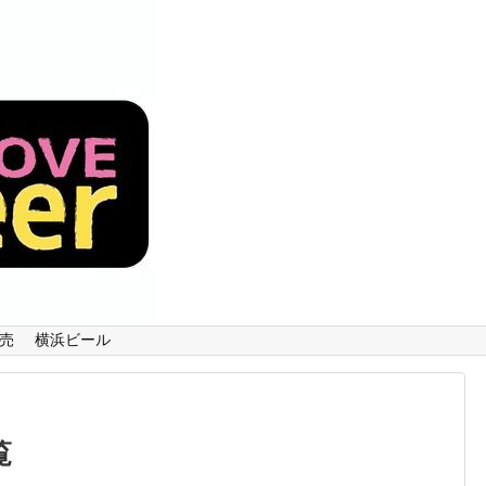
売
横浜ビール
覧