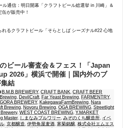
ール通信：明日開幕「クラフトビール総選挙 in 川崎」＆
定缶が販売中！
れるクラフトビール「そらとしば シーズナル#22 心地
のビール審査会＆フェス！「Japan
s Cup 2026」横浜で開催｜国内外のブ
が集結
B.M.B BREWERY
,
CRAFT BANK
,
CRAFT BEER
 Brewing
,
DevilCraft
,
Far Yeast Brewing
,
FARMENTRY
,
GORA BREWERY
,
KakegawaFarmBrewing
,
Nara
ft Brewing
,
Novoru Brewing
,
OGA BREWING
,
Streetlight
 Brewery
,
WEST COAST BREWING
,
Y.MARKET
g Master
,
しまなみブルワリー
,
みぞのくち醸造所
,
イベ
ル
,
京都醸造
,
伊勢角屋麦酒
,
寒菊銘醸
,
株式会社エムエス