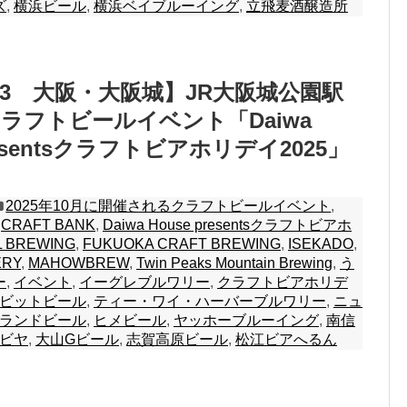
ズ
,
横浜ビール
,
横浜ベイブルーイング
,
立飛麦酒醸造所
～13 大阪・大阪城】JR大阪城公園駅
ラフトビールイベント「Daiwa
presentsクラフトビアホリデイ2025」
2025年10月に開催されるクラフトビールイベント
,
,
CRAFT BANK
,
Daiwa House presentsクラフトビアホ
L BREWING
,
FUKUOKA CRAFT BREWING
,
ISEKADO
,
ERY
,
MAHOWBREW
,
Twin Peaks Mountain Brewing
,
う
ー
,
イベント
,
イーグレブルワリー
,
クラフトビアホリデ
ビットビール
,
ティー・ワイ・ハーバーブルワリー
,
ニュ
ランドビール
,
ヒメビール
,
ヤッホーブルーイング
,
南信
ビヤ
,
大山Gビール
,
志賀高原ビール
,
松江ビアへるん