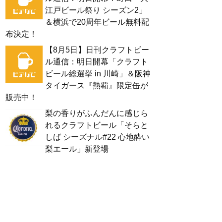
江戸ビール祭り シーズン2」
＆横浜で20周年ビール無料配
布決定！
【8月5日】日刊クラフトビー
ル通信：明日開幕「クラフト
ビール総選挙 in 川崎」＆阪神
タイガース『熱覇』限定缶が
販売中！
梨の香りがふんだんに感じら
れるクラフトビール「そらと
しば シーズナル#22 心地酔い
梨エール」新登場