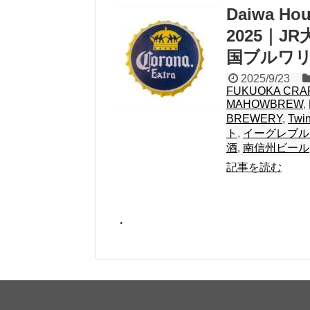
Daiwa H
2025｜J
国ブルワ
2025/9/23
FUKUOKA CRA
MAHOWBREW
,
BREWERY
,
Twin
ト
,
イーグレブル
酒
,
南信州ビール
記事を読む
・