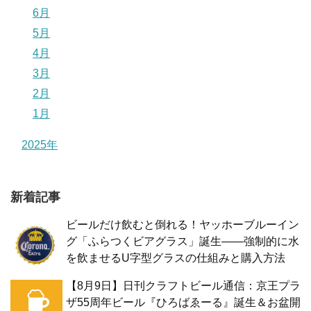
6月
5月
4月
3月
2月
1月
2025年
新着記事
ビールだけ飲むと倒れる！ヤッホーブルーイン
グ「ふらつくビアグラス」誕生——強制的に水
を飲ませるU字型グラスの仕組みと購入方法
【8月9日】日刊クラフトビール通信：京王プラ
ザ55周年ビール『ひろばゑーる』誕生＆お盆開