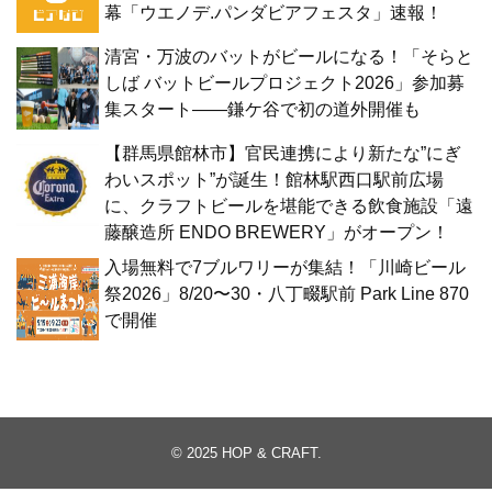
幕「ウエノデ.パンダビアフェスタ」速報！
清宮・万波のバットがビールになる！「そらと
しば バットビールプロジェクト2026」参加募
集スタート——鎌ケ谷で初の道外開催も
【群馬県館林市】官民連携により新たな”にぎ
わいスポット”が誕生！館林駅西口駅前広場
に、クラフトビールを堪能できる飲食施設「遠
藤醸造所 ENDO BREWERY」がオープン！
入場無料で7ブルワリーが集結！「川崎ビール
祭2026」8/20〜30・八丁畷駅前 Park Line 870
で開催
© 2025
HOP & CRAFT
.