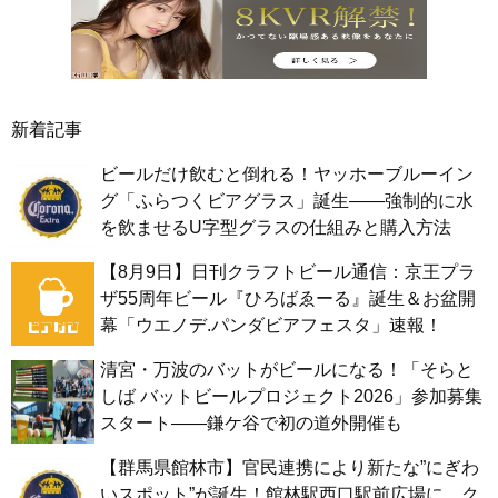
新着記事
ビールだけ飲むと倒れる！ヤッホーブルーイン
グ「ふらつくビアグラス」誕生——強制的に水
を飲ませるU字型グラスの仕組みと購入方法
【8月9日】日刊クラフトビール通信：京王プラ
ザ55周年ビール『ひろばゑーる』誕生＆お盆開
幕「ウエノデ.パンダビアフェスタ」速報！
清宮・万波のバットがビールになる！「そらと
しば バットビールプロジェクト2026」参加募集
スタート——鎌ケ谷で初の道外開催も
【群馬県館林市】官民連携により新たな”にぎわ
いスポット”が誕生！館林駅西口駅前広場に、ク