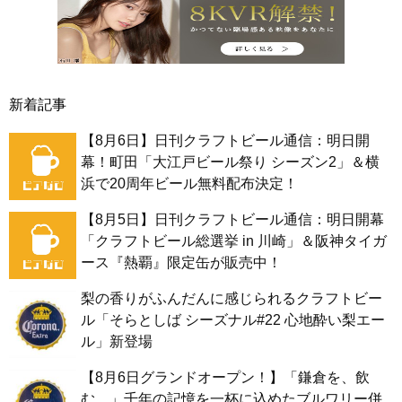
新着記事
【8月6日】日刊クラフトビール通信：明日開
幕！町田「大江戸ビール祭り シーズン2」＆横
浜で20周年ビール無料配布決定！
【8月5日】日刊クラフトビール通信：明日開幕
「クラフトビール総選挙 in 川崎」＆阪神タイガ
ース『熱覇』限定缶が販売中！
梨の香りがふんだんに感じられるクラフトビー
ル「そらとしば シーズナル#22 心地酔い梨エー
ル」新登場
【8月6日グランドオープン！】「鎌倉を、飲
む。」千年の記憶を一杯に込めたブルワリー併