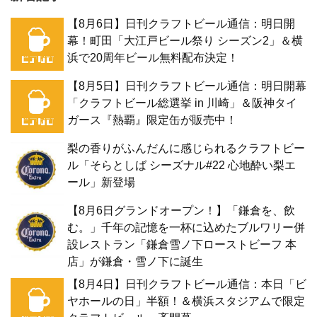
【8月6日】日刊クラフトビール通信：明日開
幕！町田「大江戸ビール祭り シーズン2」＆横
浜で20周年ビール無料配布決定！
【8月5日】日刊クラフトビール通信：明日開幕
「クラフトビール総選挙 in 川崎」＆阪神タイ
ガース『熱覇』限定缶が販売中！
梨の香りがふんだんに感じられるクラフトビー
ル「そらとしば シーズナル#22 心地酔い梨エ
ール」新登場
【8月6日グランドオープン！】「鎌倉を、飲
む。」千年の記憶を一杯に込めたブルワリー併
設レストラン「鎌倉雪ノ下ローストビーフ 本
店」が鎌倉・雪ノ下に誕生
【8月4日】日刊クラフトビール通信：本日「ビ
ヤホールの日」半額！＆横浜スタジアムで限定