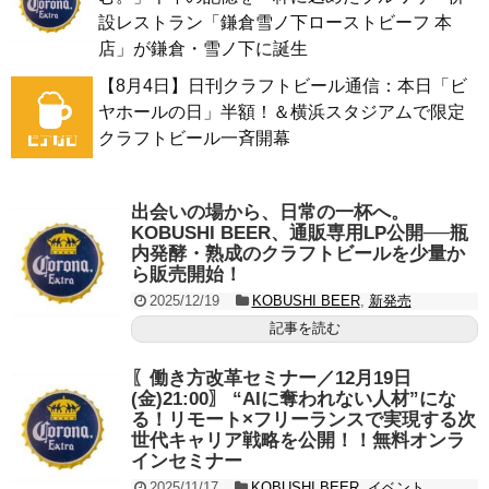
設レストラン「鎌倉雪ノ下ローストビーフ 本
店」が鎌倉・雪ノ下に誕生
【8月4日】日刊クラフトビール通信：本日「ビ
ヤホールの日」半額！＆横浜スタジアムで限定
クラフトビール一斉開幕
出会いの場から、日常の一杯へ。
KOBUSHI BEER、通販専用LP公開──瓶
内発酵・熟成のクラフトビールを少量か
ら販売開始！
2025/12/19
KOBUSHI BEER
,
新発売
記事を読む
〖働き方改革セミナー／12月19日
(金)21:00〗 “AIに奪われない人材”にな
る！リモート×フリーランスで実現する次
世代キャリア戦略を公開！！無料オンラ
インセミナー
2025/11/17
KOBUSHI BEER
,
イベント