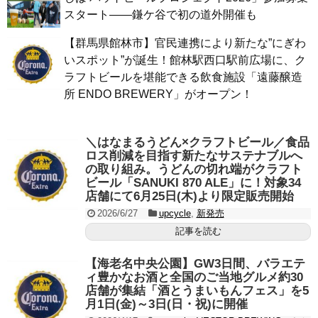
スタート——鎌ケ谷で初の道外開催も
【群馬県館林市】官民連携により新たな”にぎわ
いスポット”が誕生！館林駅西口駅前広場に、ク
ラフトビールを堪能できる飲食施設「遠藤醸造
所 ENDO BREWERY」がオープン！
＼はなまるうどん×クラフトビール／食品
ロス削減を目指す新たなサステナブルへ
の取り組み。うどんの切れ端がクラフト
ビール「SANUKI 870 ALE」に！対象34
店舗にて6月25日(木)より限定販売開始
2026/6/27
upcycle
,
新発売
記事を読む
【海老名中央公園】GW3日間、バラエテ
ィ豊かなお酒と全国のご当地グルメ約30
店舗が集結「酒とうまいもんフェス」を5
月1日(金)～3日(日・祝)に開催