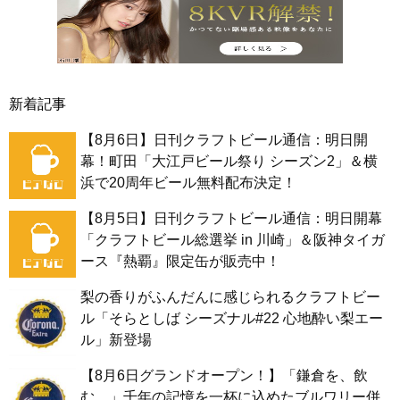
新着記事
【8月6日】日刊クラフトビール通信：明日開
幕！町田「大江戸ビール祭り シーズン2」＆横
浜で20周年ビール無料配布決定！
【8月5日】日刊クラフトビール通信：明日開幕
「クラフトビール総選挙 in 川崎」＆阪神タイガ
ース『熱覇』限定缶が販売中！
梨の香りがふんだんに感じられるクラフトビー
ル「そらとしば シーズナル#22 心地酔い梨エー
ル」新登場
【8月6日グランドオープン！】「鎌倉を、飲
む。」千年の記憶を一杯に込めたブルワリー併