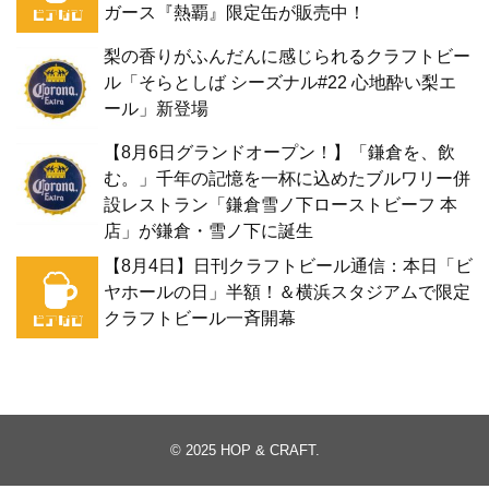
ガース『熱覇』限定缶が販売中！
梨の香りがふんだんに感じられるクラフトビー
ル「そらとしば シーズナル#22 心地酔い梨エ
ール」新登場
【8月6日グランドオープン！】「鎌倉を、飲
む。」千年の記憶を一杯に込めたブルワリー併
設レストラン「鎌倉雪ノ下ローストビーフ 本
店」が鎌倉・雪ノ下に誕生
【8月4日】日刊クラフトビール通信：本日「ビ
ヤホールの日」半額！＆横浜スタジアムで限定
クラフトビール一斉開幕
© 2025
HOP & CRAFT
.