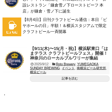
設レストラン「鎌倉雪ノ下ローストビーフ 本
店」が鎌倉・雪ノ下に誕生
【8月4日】日刊クラフトビール通信：本日「ビ
ヤホールの日」半額！＆横浜スタジアムで限定
クラフトビール一斉開幕
【9/11(木)〜15(月・祝)】横浜駅東口「は
まテラス クラフトビールフェス」開催！
神奈川のローカルブルワリーが集結
2025/9/12
Roto Brewery
,
YUMEGAOKA
SUNDAY BREWING
,
イベント
,
南横浜ビール研究所
,
横浜ビール
記事を読む
・