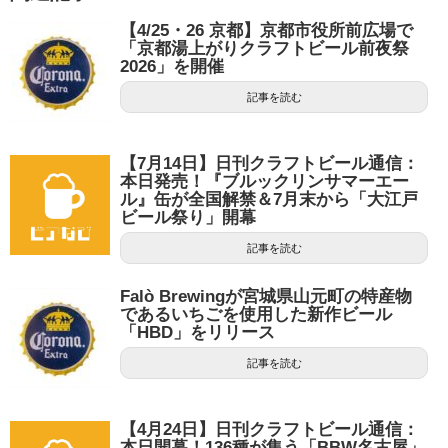
【4/25・26 京都】京都市役所前広場で
「京都湯上がりクラフトビール前夜祭
2026」を開催
記事を読む
【7月14日】日刊クラフトビール通信：
本日発売！『ブルックリンサマーエー
ル』缶が全国解禁＆7月末から「大江戸
ビール祭り」開幕
記事を読む
Falò Brewingが宮城県山元町の特産物
であるいちごを使用した新作ビール
「HBD」をリリース
記事を読む
【4月24日】日刊クラフトビール通信：
本日開幕！136種が集う「BBW名古屋」