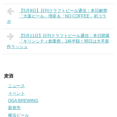
【5月9日】日刊クラフトビール通信：本日解禁
「大葉ビール」増産＆「NO COFFEE」初コラ
ボ
【5月11日】日刊クラフトビール通信：本日開幕
「キリンシティ創業祭」1杯半額！明日は大手新
作ラッシュ
麦酒
ニュース
イベント
OGA BREWING
新発売
横浜ビール