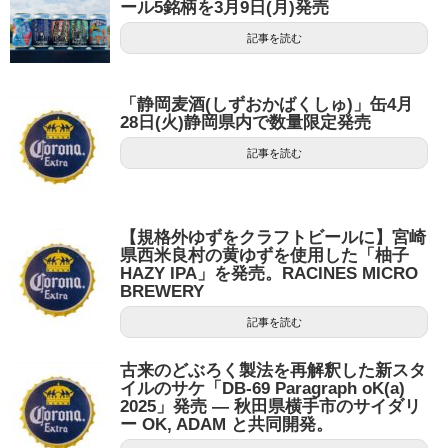
ール5銘柄を3月9日(月)発売
記事を読む
「静岡麦酒(しずおかばくしゅ)」缶4月
28日(火)静岡県内で数量限定発売
記事を読む
【規格外ゆずをクラフトビールに】宮崎
県西米良村の黄ゆずを使用した「柚子
HAZY IPA」を発売。RACINES MICRO
BREWERY
記事を読む
古来のどぶろく製法を再解釈した新スタ
イルのサケ「DB-69 Paragraph oK(a)
2025」発売 — 秋田県横手市のサイダリ
ー OK, ADAM と共同開発。