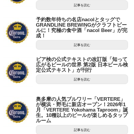
記事を読む
予約数年待ちの名店nacolとタッグで
GRANDLINE BREWINGがクラフトビー
ルに！究極の食中酒「nacol Beer」が完
成！
記事を読む
ビア検の公式テキストの改訂版「知って
広がるビールの世界 第2版 日本ビール検
定公式テキスト」が刊行
記事を読む
奥多摩の人気ブルワリー「VERTERE」
が横浜・野毛に新店オープン！2026年1
月「VERTERE Yokohama Taproom」誕
生。10種以上のビールが楽しめるタップ
ルーム
記事を読む