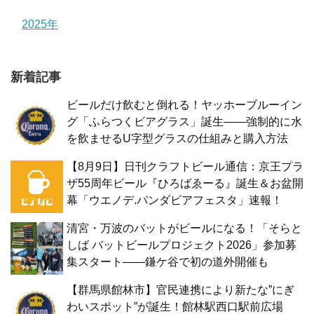
2025年
新着記事
ビールだけ飲むと倒れる！ヤッホーブルーイン
グ「ふらつくビアグラス」誕生——強制的に水
を飲ませるU字型グラスの仕組みと購入方法
【8月9日】日刊クラフトビール通信：京王プラ
ザ55周年ビール『ひろばゑーる』誕生＆お盆開
幕「ウエノデ.パンダビアフェスタ」速報！
清宮・万波のバットがビールになる！「そらと
しば バットビールプロジェクト2026」参加募
集スタート——鎌ケ谷で初の道外開催も
【群馬県館林市】官民連携により新たな”にぎ
わいスポット”が誕生！館林駅西口駅前広場