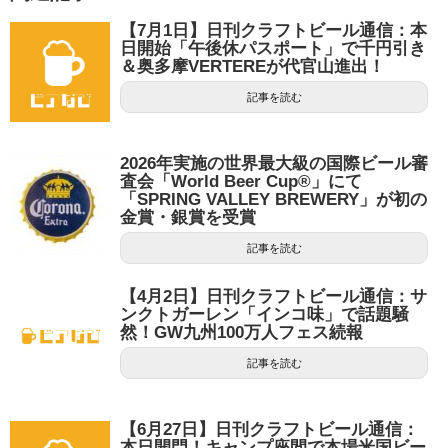
【7月1日】日刊クラフトビール通信：本
日開始「午後休パスポート」で千円引き
＆奥多摩VERTEREが代官山進出！
記事を読む
2026年実施の世界最大級の国際ビール審
査会「World Beer Cup®」にて
「SPRING VALLEY BREWERY」が初の
金賞・銀賞を受賞
記事を読む
【4月2日】日刊クラフトビール通信：サ
ンクトガーレン「インコ味」で話題騒
然！GW九州100万人フェス続報
記事を読む
【6月27日】日刊クラフトビール通信：
本日開門！キャンプ座間で本場米国ビー