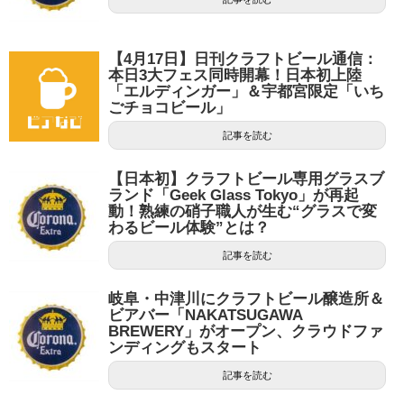
【4月17日】日刊クラフトビール通信：
本日3大フェス同時開幕！日本初上陸
「エルディンガー」＆宇都宮限定「いち
ごチョコビール」
記事を読む
【日本初】クラフトビール専用グラスブ
ランド「Geek Glass Tokyo」が再起
動！熟練の硝子職人が生む“グラスで変
わるビール体験”とは？
記事を読む
岐阜・中津川にクラフトビール醸造所＆
ビアバー「NAKATSUGAWA
BREWERY」がオープン、クラウドファ
ンディングもスタート
記事を読む