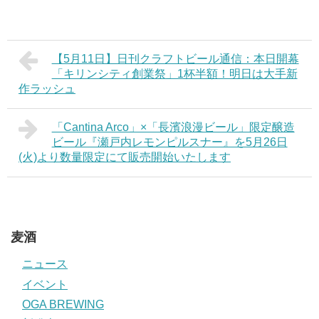
【5月11日】日刊クラフトビール通信：本日開幕
「キリンシティ創業祭」1杯半額！明日は大手新
作ラッシュ
「Cantina Arco」×「長濱浪漫ビール」限定醸造
ビール『瀬戸内レモンピルスナー』を5月26日
(火)より数量限定にて販売開始いたします
麦酒
ニュース
イベント
OGA BREWING